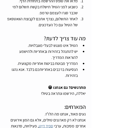
מלאו את טופס ההרשמה בתחתית הדף.
כשבוע לפני הטיול תישלח בקשת תשלום למי 
שכבר סגרו לעצמם טרמפ.
לאחר התשלום, נצרף אתכם לקבוצת הוואטסאפ 
של הטיול עם כל העדכונים.
מה עוד צריך לדעת?
הטיול אינו מונגש לבעלי מוגבלויות.
יש להתנהל בזהירות ובאחריות ולהישמע 
להוראות המדריך.
המדריך מבוטח בביטוח אחריות מקצועית.
הנסיעות ברכבים באחריותכם בלבד. אנא נהגו 
בזהירות.
מתרגשים? גם אנחנו 😁
יאללה, הירשמו ונתראה בטיול!
המארחים:
נעים מאוד, אנחנו מה הלו"ז.
אנחנו לא רק מארגנים טיולים, אלא גם המון אירועים 
אחרים: מסיבות, ערבי 
ספיד דייט
, פעילויות, סדנאות 