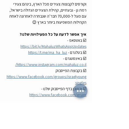
וקורסים לקבוצות צעירים מכל הארץ, בינהם צעירי 
רמת גן - גבעתיים, קהילת הצעירים הגדולה בישראל, 
עם מעל ל-70,000 חבר’ה שנבחרה לאחרונה לאחת 
הקהילות המשפיעות ביותר בארץ 😉
איך אפשר לדעת על כל הפעילויות שלנו?
☑️ בווטסאפ - 
https://bit.ly/MahaluzWhatsAppUpdates
☑️ בטלגרם - 
https://t.me/ma_ha_luz
☑️ באינסטגרם - 
https://www.instagram.com/mahaluz.co.il/
☑️ בקבוצת הפייסבוק 
https://www.facebook.com/groups/israelyoung
singles
☑️ וכמובן בדף הפייסבוק שלנו - 
https://www.facebook.com/eruim
מתרגשים? גם אנחנו 😁