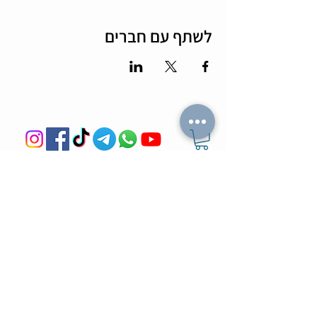
לשתף עם חברים
מה הלו"ז
תומר וכריס
- כל האירועים
- שידוכים ופגישות אישיות
- קורסים וסדנאות
-
ספיד דייטינג
-
אימון ליצירת זוגיות
-
צילומי תדמית
-
מאגר הרווקים והרווקות
-
ערב משחקי קופסא
- ספיד דייט בריבוע
- תמונות מאירועים
-
הכרויות בזום
-
קורס גיטרה
-
טיפים למציאת זוגיות
- קורס משחק
- הצילו את הדייט
- הרצאות בזום
-
חתונה חברתית
-
ערב סטנד אפ
צעיר בעיר
בלוגים
- קבוצות צעירים