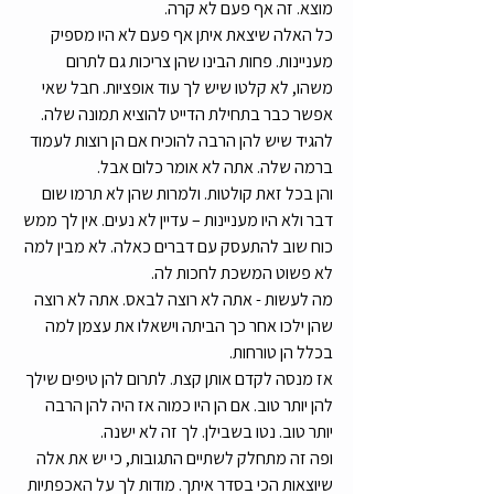
מוצא. זה אף פעם לא קרה. 
כל האלה שיצאת איתן אף פעם לא היו מספיק 
מעניינות. פחות הבינו שהן צריכות גם לתרום 
משהו, לא קלטו שיש לך עוד אופציות. חבל שאי 
אפשר כבר בתחילת הדייט להוציא תמונה שלה. 
להגיד שיש להן הרבה להוכיח אם הן רוצות לעמוד 
ברמה שלה. אתה לא אומר כלום אבל.
והן בכל זאת קולטות. ולמרות שהן לא תרמו שום 
דבר ולא היו מעניינות – עדיין לא נעים. אין לך ממש 
כוח שוב להתעסק עם דברים כאלה. לא מבין למה 
לא פשוט המשכת לחכות לה.  
מה לעשות - אתה לא רוצה לבאס. אתה לא רוצה 
שהן ילכו אחר כך הביתה וישאלו את עצמן למה 
בכלל הן טורחות. 
אז מנסה לקדם אותן קצת. לתרום להן טיפים שילך 
להן יותר טוב. אם הן היו כמוה אז היה להן הרבה 
יותר טוב. נטו בשבילן. לך זה לא ישנה.
ופה זה מתחלק לשתיים התגובות, כי יש את אלה 
שיוצאות הכי בסדר איתך. מודות לך על האכפתיות 