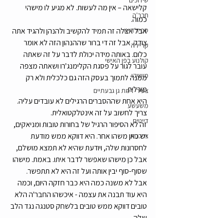
שידוכים
קלישאה – אין מה לעשות. לא מגיע לו מישהי 
חבר'ה
כמוה. 
ספיד דייט
אבל אצלה זה תמיד להקשיב ולהנהן ולהגיד אתה 
צודק. אבל זה די ברור שההנהון הזה לא אומר 
קריירה
כלום. באותה מידה יכולת לדבר על זה שאתה 
קולנוע בפן האישי
עובר לגור על פסגת הקלימנג'רו ושאתה מצפה 
מושיקו
ממנה לתמוך בעסק הזה גם כלכלית ולא רק 
מורלית.
צעירי רמת גן גבעתיים
היא אחת שההסברים הרגילים לא עובדים עליה. 
משעשע
צריך לחשוב על זה אינטלקטואלית. 
דייטים
זה לא הסיפור הרגיל של בחורות טובות ומניאקים, 
יש כאן משהו אחר. היא דווקא ממש מודעת 
צרכנות
לחסרונות שלה, ויודעת שהיא לא תמצא מושלם, 
אבל כן מישהו שאפשר לדבר איתו. באמת. מישהו 
שסוף-סוף יבין אותה ועל זה היא לא תתפשר.
אבל לא משנה כמה היא כבר חזקה היום, וכמה 
היא עוד תבנה את עצמה - איכשהו החבר'ה הלא 
טובים דווקא ממש טובים בלשחק סטנגה נגד הלב 
שלה. 