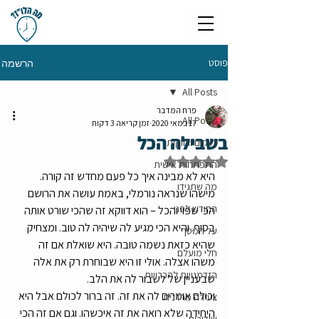
פוסט
הרשמה
All Posts
פרח המדבר
All Posts
17 במאי 2020
זמן קריאה 3 דקות
בשבילה הכל
רווקים ורווקות
דירוג של NaN מתוך 5 כוכבים
התפתחות אישית
היא לא מבינה איך כל פעם מחדש זה קורה. 
מה שתגידו
מישהו שנראה נורמלי, באמת עושה את הרושם 
החודש לפני
הכי שפוי והכל – הוא דווקא זה שהכי שורט אותה 
בסוף. והיא הכי מגיע לה שיהיה לה טוב. ומצחיק 
על המסך
שהיא כזאת נשמה טובה. היא שואלת אם זה 
חלי מועלם
משהו אצלה. אולי זו היא שבוחרת רק את אלה 
הזדמנויות להכרויות
שבעניין של לשבור לה את הלב.
וכולם אומרים לה את זה. זה ברור לכולם אבל היא 
צעירה מרדנית
היחידה שלא רואה את זה איכשהו. וגם אם זה הכי 