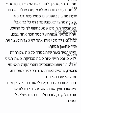
שידוכים
תמיד היה קשה לך לתפוס את המציאות כמו שהיא.
חבר'ה
הזמנים עוברים ודברים לא מתחברים לי, בשורות 
ספיד דייט
רעות מגיעות בטפטופים. ממש עינוי סיני. כזה 
שצופה מהצד לא מבין מה נורא כל כך. אבל 
קריירה
כשהבשורות הן אלו שמטפטפות לך על הראש, 
קולנוע בפן האישי
אתה מרגיש שנפתח על פניך סכר. אחד עצום, 
מושיקו
כזה שאין לך סיכוי מולו ואתה לא מצליח לעצור את 
הזרימה של הסחף.
צעירי רמת גן גבעתיים
הייתי תמיד בטוח שזה בסדר. כל מה שקורה זה 
משעשע
לגיטימי ובטוח יש איזה סיבה מצדיקה, משהו הגיוני 
דייטים
שלא יתיר אותנו מתוסכלים וחסרי תקווה. האמנתי 
בנסים, שהפיה הטובה שלנו רק קצת מאכזבת. 
צרכנות
אבל לא שכחה אותנו.
בבת אחת הכל התנפץ. בלי שום התראה. אין שום 
פיה טובה ואין הסבר. הוא נעלם ואיננו לא ישוב.
אני מדליק נר, לזכרו. ולזכר ההבנה שלי על 
העולם.