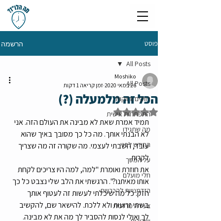
פוסט
הרשמה
All Posts
Moshiko
All Posts
26 במאי 2020
זמן קריאה 1 דקות
הכל זה מלמעלה (?)
רווקים ורווקות
דירוג של NaN מתוך 5 כוכבים
התפתחות אישית
תמיד אמרת שאת לא מבינה את העולם הזה. אני 
מה שתגידו
לא הבנתי אותך. מה כל כך מסובך באיך שהוא 
החודש לפני
עובד, חשבתי לעצמי. מה שקורה זה מה שצריך 
לקרות.
על המסך
את חוזרת ואומרת "למה, למה היו צריכים לקחת 
חלי מועלם
אותו מאיתנו?". הרגשתי את הלב שלי נצבט כל כך 
הזדמנויות להכרויות
חזק. כל מה שיכלתי לעשות זה לעטוף אותך 
בשתי זרועות ולא ללכת. להישאר שם, להקשיב 
צעירה מרדנית
לך ואולי לנסות להסביר לך מה את לא מבינה. 