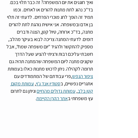
ואיך חוגגים את יום המשפחה? זה כבר תלוי בכם. 
בד"כ נהוג לתת מתנות להורים או לאחים.. וכמו 
תמיד זה הופך לחג מוכרי הפרחים.. לדעתי זה תלוי 
בן אדם ובמשפחה. אני אישית נוהגת לתת להורים 
מתנה, בד"כ ארוחה, טיול קטן, הצגה ודברים 
דומים. לדעתי המתנה צריכה לבוא בעיקר מהלב, 
מספיק להתקשר ולהגיד "יום משפחה שמח", אבל 
חשבתי עליכם רבות ורציתי להציע שעל הדרך 
שקונים מתנה ליום המשפחה שהמתנה תהיה גם 
תרומה לקהילה. ניתן לרכוש מתנות כאלו בעמותת 
ציפור הנפש
,
פרי עבודתם של המתמודדים עם 
אתגריים נפשיים, ב
סטודיו אנד ג'וי
, 
עמותת מקום 
קטן בלב
, 
עמותת גדולים מהחיים
 וניתן גם לתרום 
עץ משפחתי ב
אתר הקרן הקיימת
. 