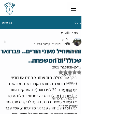
פוסט
הרשמה
All Posts
הילה תור
All Posts
31 בינו׳ 2023
זמן קריאה 3 דקות
זה התחיל משני הורים.. פברואר
רווקים ורווקות
שכולו יום המשפחה..
התפתחות אישית
מה שתגידו
עודכן:
25 בפבר׳ 2023
דירוג של NaN מתוך 5 כוכבים
החודש לפני
בוקר טוב לכולם, היום אנחנו פותחים את חודש 
על המסך
פברואר הידוע גם כחודש הקצר בשנה. אז השנה 
לא מתקיים ה-29 לפברואר (יום המתקיים אחת 
חלי מועלם
ל-4 שנים.. ) אבל חודש זה כמו תמיד מלווה עימו 
הזדמנויות להכרויות
אירועים מעניינים. בחרתי הפעם להקדיש את הטור 
צעירה מרדנית
לאירוע החל בחודש פברואר מדי כשנה, אשר עבר 