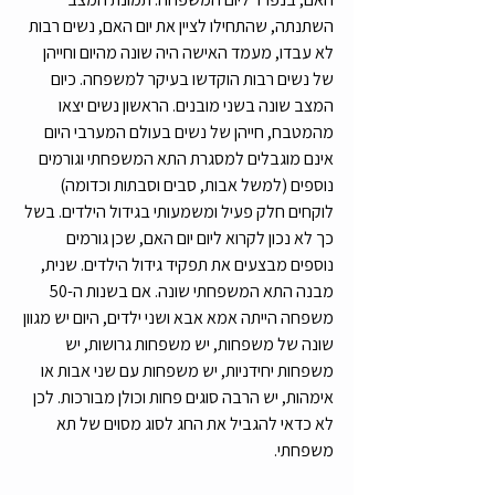
השתנתה, שהתחילו לציין את יום האם, נשים רבות 
לא עבדו, מעמד האישה היה שונה מהיום וחייהן 
של נשים רבות הוקדשו בעיקר למשפחה. כיום 
המצב שונה בשני מובנים. הראשון נשים יצאו 
מהמטבח, חייהן של נשים בעולם המערבי היום 
אינם מוגבלים למסגרת התא המשפחתי וגורמים 
נוספים (למשל אבות, סבים וסבתות וכדומה) 
לוקחים חלק פעיל ומשמעותי בגידול הילדים. בשל 
כך לא נכון לקרוא ליום יום האם, שכן גורמים 
נוספים מבצעים את תפקיד גידול הילדים. שנית, 
מבנה התא המשפחתי שונה. אם בשנות ה-50 
משפחה הייתה אמא אבא ושני ילדים, היום יש מגוון 
שונה של משפחות, יש משפחות גרושות, יש 
משפחות יחידניות, יש משפחות עם שני אבות או 
אימהות, יש הרבה סוגים פחות וכולן מבורכות. לכן 
לא כדאי להגביל את החג לסוג מסוים של תא 
משפחתי. 