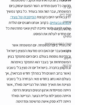
תהפוכות בשנים האחרונות ומקבל משמעמות 
שידוכים
חדשה כל פעם מחדש. הטור הפעם יעסוק ביום 
חבר'ה
המשפחה, עבר הווה ומה בעתיד. כל בוקר נמשיך 
ספיד דייט
לדון באירועי היום בקבוצת 
הפייסבוק של צעירי 
קריירה
רמת גן גבעתיים
. בקרוב אנחנו חוגגים יום הולדת 
שלוש לפינה ולטור וחייבת לציין שאני מתרגשת כל 
קולנוע בפן האישי
יום מחדש לעלות את הפוסט. 
מושיקו
צעירי רמת גן גבעתיים
אז נתחיל ביום המשפחה. יום המשפחה אשר 
נקרא בעבר יום האם הינו מודעות המצוין בישראל 
משעשע
ובמדינות נוספות בעולם. כיום היום מתמקד בציון 
דייטים
המשפחתיות אך בעבר הוא התמקד באימהות 
צרכנות
ובמקומן בחברה. בישראל יום זה מצין בל' בשבט 
(אשר ברוב השנים חל במהלך חודש פברואר), אך 
בעולם הוא נחוג בחודש מאי. הבחירה בל' בשבט 
מציינת את תאריך מותה של הנרייטה סאלד, אשר 
הייתה ממייסדות ארגון הנשים הציוניות הדסה 
והייתה ממובילות עליית הנוער. הנרייטה סאלד 
הייתה ללא ספק אישה מרשימה ומדהימה 