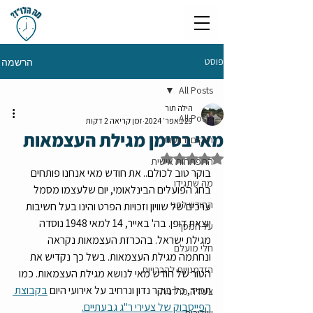
פוסט
הרשמה
All Posts
הילה תור
All Posts
29 באפר׳ 2024
זמן קריאה 2 דקות
מאי בסימן מגילת העצמאות
רווקים ורווקות
דירוג של NaN מתוך 5 כוכבים
התפתחות אישית
בוקר טוב לכולם.. את חודש מאי אנחנו פותחים 
מה שתגידו
בחג הפועלים הבינלאומי, יום שלעצמו מסמל 
החודש לפני
ערכים של שוויון וזכויות הפרט והינו בעל חשיבות 
יוצאת דופן. בה' באייר, 14 למאי 1948 נוסדה 
על המסך
מגילת ישראל. בהכרזת העצמאות נקראה 
חלי מועלם
ונחתמה מגילת העצמאות. בשל כך נקדיש את 
הזדמנויות להכרויות
הטור של חודש מאי לנושא מגילת העצמאות. כמו 
תמיד, כל בוקר נדון ונרחיב על אירועי היום 
בקבוצת 
צעירה מרדנית
הפייסבוק של צעירי ר"ג גבעתיים.