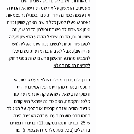
המאוחדות. חשוב לשים דגש לשני פרטים 
מעניינים. הראשון, על אף שמדינת ישראל הגדירה 
את עצמה כמדינה יהודית, כבר במגילת העצמאות 
נאמר שיפעלו למען כלל תושבי הארץ, שוויון זכויות 
ומתן אפשרות לחופש דת ופולחן. הדבר שני, זה 
שוויון זכויות, מדינת ישראל מהרגע הראשון פעלה 
למען שוויון זכויות לנשים. נכון הייתה אפליה (ויש 
עדיין היום), אבל לא בהרבה מדינות, נשים יכלו 
להצביע מהרגע הראשון ונחשבו שוות בפני החוק. 
לקריאת הנוסח המלא
. 
בדרך לכתיבת המגילה היו לא מעט טיוטות ואי 
הסכמות, אחת מהן הייתה על המילים יהודית 
ודמוקרטית, שאלה שהעסיקה את המדינה עוד 
מלפני הקמתה, האם מדינת ישראל היא קודם 
מדינה יהודית ואז דמוקרטית או ההפך. על המגילה 
חתמו חברי מועצת העם. עובדה מעניינת הינה 
ש-25 חברים חתמו במקום, 11 חברים היו נצורים 
בירושלים (בכל זאת מלחמת העצמאות) ועוד 