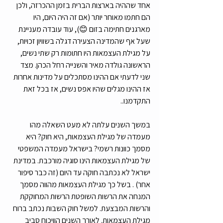
אחד שההיה בארצות הברית בזמן ההכרזה, ולכן 
הם חתמו מאוחר יותר (אם זה היה היום, היו 
מארגנים חתימה בזום 😊), עוד עובדה מעניינת 
שעל אף שהמדינה הצעירה דגלה בשוויון זכויות, 
על מגילת העצמאות היו חתומות רק שתי נשים, 
הראשונה גולדה מאיר והשנייה רחל הכהן. מצד 
שני לדעתי אם ההינו מסתכלים על מדינות אחרות 
אז ההינו מגלים שהיו אפס נשים, אז בכל זאת 
התקדמנו..
במשך השנים עלתה לא מעט השאלה מהו 
מעמדה של מגילת העצמאות, היא חוק? היא 
מסמך כוונות רשמי? בישראל מעמדה המשפטי 
של מגילת העצמאות הינו סוגיה מורכבת. במדינת 
ישראל לא נכתבה חוקה עד היום (זה כבר סיפור 
אחר) . בשל כך מגילת העצמאות מהווה מסמך 
המנחה את הרשות השופטת הרשות המחוקקת 
והרשות המבצעת. למשל חוק השבות נכתב ברוח 
מגילת העצמאות. לאורך השנים הוויכוח סביב 