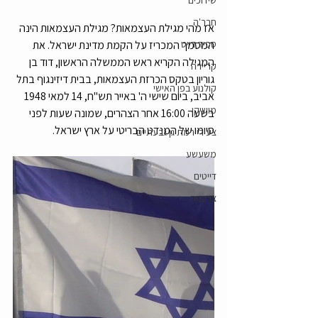
שידוכים
חבר'ה
אז מהי מגילת העצמאות? מגילת העצמאות הינה 
ספיד דייט
המסמך המכריז על הקמת מדינת ישראל. את 
המגילה הקריא ראש הממשלה הראשון, דוד בן 
קריירה
גוריון בטקס הכרזת העצמאות, בבית דיזינגוף בתל 
קולנוע בפן האישי
אביב, ביום שישי ה' באייר תש"ח, 14 למאי 1948 
מושיקו
בשעה 16:00 אחר הצהרים, שמונה שעות לפני 
סיומו של המנדט הבריטי על ארץ ישראל.
צעירי רמת גן גבעתיים
משעשע
דייטים
צרכנות