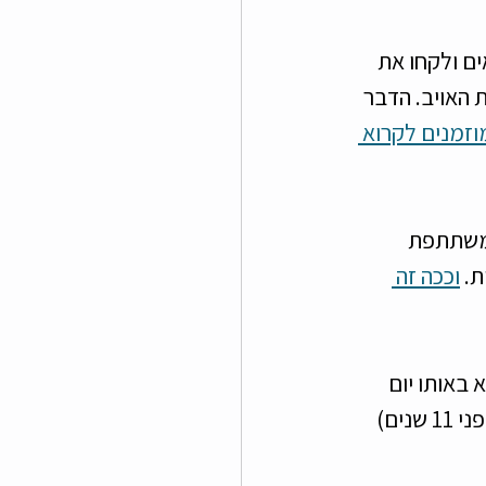
ל מילואים ולקחו את 
 האויב. הדבר 
וזמנים לקרוא 
אל בחודש אפריל, בשנת 1973 ישראל משתתפת 
. 
וככה זה 
א באותו יום 
מתפטר ראשון ממשלת ישראל יצחק רבין בגלל פרשת הדולרים). בשנת 2011 (לפני 11 שנים) 