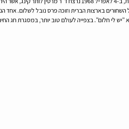
ונסיים בנקודה מעניינת, ב-4 לאפריל 1968 נרצח ד"ר מרטין לותר קינג
 השחורים בארצות הברית וזוכה פרס נובל לשלום. אחד הנ
"יש לי חלום". בצפייה לעולם טוב יותר, במסגרת חג החיר