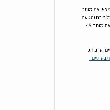
נחל צופית בו מצאו את מותם 
כמעט נחתה על הירח (הגיעה 
אבל לא נחתה בשלום) ולפני שנה ב-30 לאפריל התרחש האסון במירון, בו מצאו את מותם 45 
 ב-8 לאפריל לפני שנתיים, ערב חג 
וגבעתיים. 