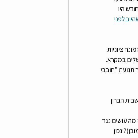
ודש היו 
היוםלפני
יל 1890 נקבע לראשונה המונח ציוניות 
שלים במקרא. 
נטבע על ידי ההוגה נתן בירנבוים בשנת 1890 לתיאור תנועת "חובבי 
בות הברון 
 מה עושים נגד 
ן)? נכון 