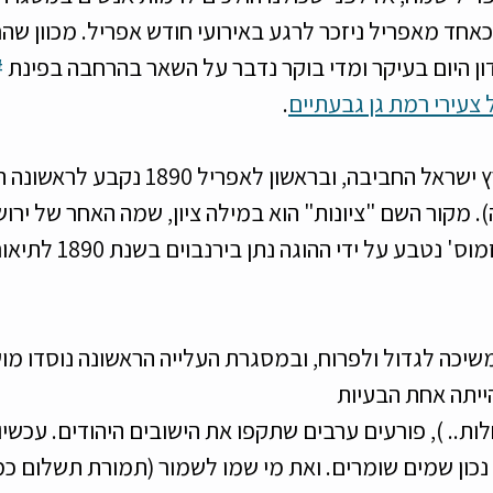
כאחד מאפריל ניזכר לרגע באירועי חודש אפריל. מכוון שהח
שעשע
דייטים
צרכנות
ון היום בעיקר ומדי בוקר נדבר על השאר בהרחבה בפינת 
#
צעירי רמת גן גבעתיים
. 
אז נתחיל תחילה בארץ ישראל החביבה, ובראשון לאפר
). מקור השם "ציונות" הוא במילה ציון, שמה האחר של ירו
המונח המודרני 'ציוניזמוס' 
שיכה לגדול ולפרוח, ובמסגרת העלייה הראשונה נוסדו מוש
ייתה אחת הבעיות 
לות.. ), פורעים ערבים שתקפו את הישובים היהודים. עכשיו
כון שמים שומרים. ואת מי שמו לשמור (תמורת תשלום כמוב