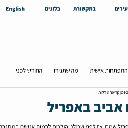
ירים
בתקשורת
בלוגים
English
התפתחות אישית
מה שתגידו
החודש לפני
הזדמנויות להכרויות
צעירה מרדנית
שידוכים
זמן קריאה 3 דקות
אביב באפריל
יירה
קולנוע בפן האישי
מושיקו
ריל שמח, אז לפני שכולנו הולכים לרמות אנשים במסגרת 