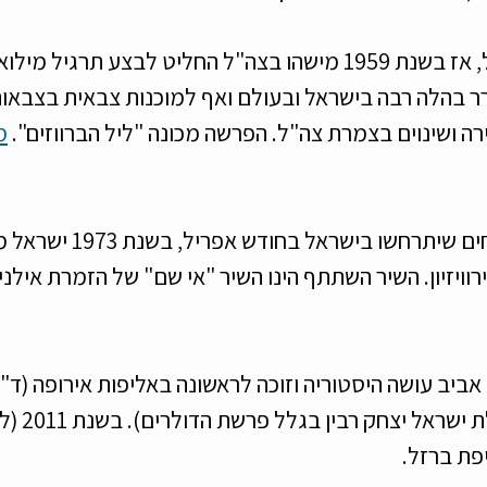
ואם כבר אחד באפריל, אז בשנת 1959 מישהו בצה"ל החליט לבצע תרגי
רר בהלה רבה בישראל ובעולם ואף למוכנות צבאית בצבאות
ה ושינוים בצמרת צה"ל. הפרשה מכונה "ליל הברווזים". 
מ
ועכשיו לאירועים שמחים שיתרחשו בישר
ויזיון. השיר השתתף הינו השיר "אי שם" של הזמרת אילנית
מכבי תל אביב עושה היסטוריה וזוכה לראשונה באליפות אירופה (ד"
פת ברזל. 