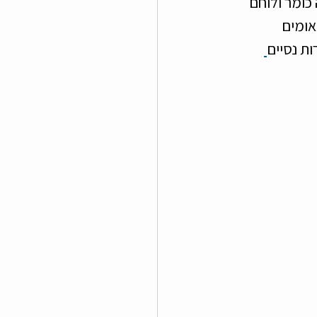
, אשר היה כומר ולוחם 
אומים 
ות נסיים