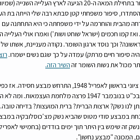
הערבים בעצמם. קיצור בתחילת המאה ה-20 הגיעה לארץ העלייה השנ
הסתדרו, סיפור משפחתי קטן סבתא רבה שלי הייתה בת העל
רחה מהבית והוחרמה על ידי משפחתה כי היא התחתנה עם 
 ואז קמו חכמים (ישראל שוחט ושות') ואמרו אולי העלייה ה
אשונה? וכך נוסד ארגון השומר. נקודה מעניינת, אשתו של 
היה סיפור חיים מרתק) עמדה על כך שגם נשים ישמרו. 
רוצ
תר מכול את נשות השומר זה 
השיר הזה.
ואם כבר ציונות וחלום ציוני בראשון לאפריל 1948, התרחש מבצע 
לאחר החלטת האו"ם בכ"ט בנובמבר 1947 פרצה מלחמת העצמאות. 
נתן לנו נשק? ארצות הברית? ברית המועצות? בדיחה טובה. 
אפריל בשנת 1948 נחת במבצע סודי מטוס שהביא נשק מצ'כוסלובקיה במ
שק זה שימש בין היתר תוך ימים בודדים (בחמישי לאפריל) 
, המכונה "מבצע נחשון". 