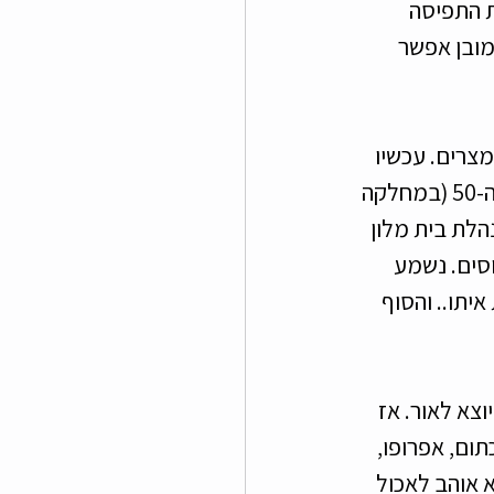
ת התפיסה 
מובן אפשר 
ס על ידי המצרים. עכשיו 
ילדים נשמע סיפור יפה. היו היה איש עסקי גרמני שנסע ברכבת באירופה בשנות ה-50 (במחלקה 
הלת בית מלון 
סים. נשמע 
יתו.. והסוף 
וצא לאור. אז 
לי, סגול, כתום, אפרופו, 
 אוהב לאכול 