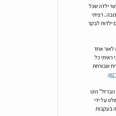
ר ילדה שכל 
ה.. רציתי 
ם ילדות לבקר 
לאומית.. ב-2 למרץ (היום הולדת שלי.. ) בשנת 1965 יצא לאור אחד 
 ראיתי כל 
ית שבורחת 
טון
.
 הברזל" הינו 
לט על ידי 
ה בעקבות 