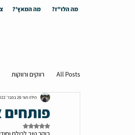
מה הלו"ז?
מה המאץ'?
צע
All Posts
רווקים ורווקות
על המסך
חלי מועלם
הילה תור
28 בפבר׳ 2022
פותחים א
חבר'ה
ספיד דייט
קר
דירוג של NaN מתוך 5 כוכבים
בוקר טוב לכולם וחודש