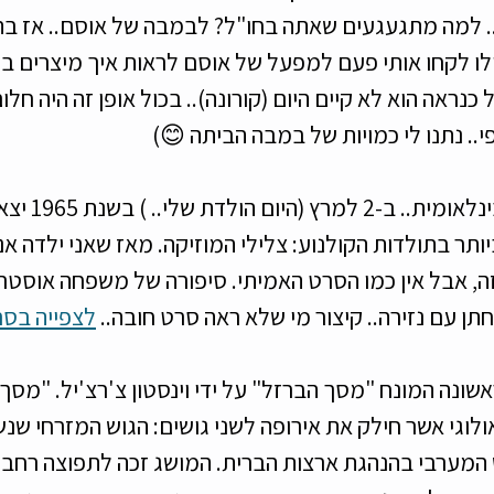
 למה מתגעגעים שאתה בחו"ל? לבמבה של אוסם.. אז בתו
ו לקחו אותי פעם למפעל של אוסם לראות איך מיצרים במב
כנראה הוא לא קיים היום (קורונה).. בכול אופן זה היה חלו
י.. נתנו לי כמויות של במבה הביתה 😊) 
ובמעבר חד לזירה הבינ
ר בתולדות הקולנוע: צלילי המוזיקה. מאז שאני ילדה אני
, אבל אין כמו הסרט האמיתי. סיפורה של משפחה אוסטר
ן עם נזירה.. קיצור מי שלא ראה סרט חובה.. 
לצפייה בסר
נתבע לראשונה המונח "מסך הברזל" על ידי וינסטון צ'רצ'יל. "מסך
אולוגי אשר חילק את אירופה לשני גושים: הגוש המזרחי שנש
 המערבי בהנהגת ארצות הברית. המושג זכה לתפוצה רחב