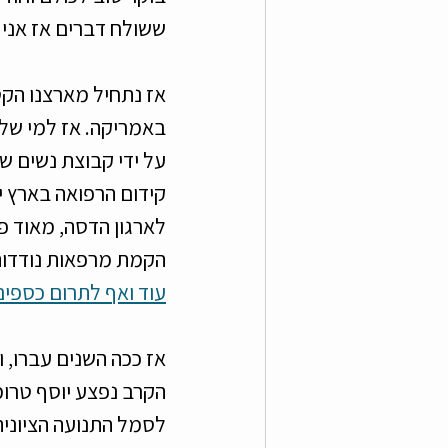
ששולח דברים אז אני צ
צעירי רמת גן גבעתיים
מ
באמריקה. אז למי שלא 
על ידי קבוצת נשים ש
לארגון הדסה, מאוד פ
הקמת מרפאות נודדות ב
עוד ואף לתרום כספים
הקרב נפצע יוסף טרומ
לסמל התנועה הציונית