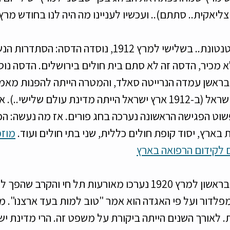
ליאקית.. סתתם).. ועכשיו לעניינו מה היה לנו בחודש מר
שעשע
דייטים
צרכנות
אז נתחיל מארצנו הקטנטונת.. בשלישי למרץ 1912, נוסדה הדסה:
מכיר, הדסה זה לא סתם בית חולים בירושלים. הדסה נוסדה
בראשן עמדה הנרייטה סאלד, והמטרה הייתה להפנות מאמץ
קידום הרפואה בארץ ישראל (ב-1912 ארץ ישראל הייתה מדינת עולם שליש
שוט הפגישה הראשונה נערכה בחג פורים. אז מה נעשה: הכ
ארץ, יסוד קופת חולים כללית, שני בתי חולים ועוד. 
מוזמ
 לקידום הרפואה בארץ
אז ככה השנים עברו, ובראשון למרץ 1920 נערכו מאורעות תל חי וה
פלדור ועל פי האגדה הוא אמר "טוב למות בעד ארצנו". 
. לאורך השנים הייתה ביקורת על משפט זה. הרי מדינת י