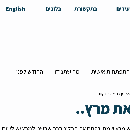
ירים
בתקשורת
בלוגים
English
התפתחות אישית
מה שתגידו
החודש לפני
הזדמנויות להכרויות
צעירה מרדנית
שידוכים
זמן קריאה 3 דקות
ת מרץ..
יירה
קולנוע בפן האישי
מושיקו
 מרץ שמח. נפתח את הבלוג בכך שבשני למרץ יש לי יום הו