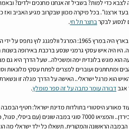
יה לצבא כדי למות? בשביל זה אנחנו מחנכים ילדים? ובאמ
בעד ארצנו". בכל מיקרה מכוון שבקרוב מגיע האביב ואז כ
 לנסוע לבקר 
בחצר תל חי
. 
אירוע נוסף שהתרחש בארץ היה במרץ 1965: המרגל וולפגנג לוץ נתפ
ה הוא פוגש בלונדית יפה ומשכילה.. שעל הדרך היא גם מנ
בים ומתחתנים ועוברים למצרים לפתח עסקי מלונאות וסו
האיש הוא מרגל ישראלי.. האישה על הדרך מגלה זו ונשארת א
אגב 
דבורה עומר כתבה על זה ספר מומלץ
. 
התרחש עוד מאורע היסטורי בתולדות מדינת ישראל: חטיף הבמבה י
מאז זרמו הרבה מים בירדן.. והמציאו 7000 סוגי במבה שונים (עם ביס
ו הבמבה הראשונה והמקורית. תשאלו כל ילד ישראלי מה הוא