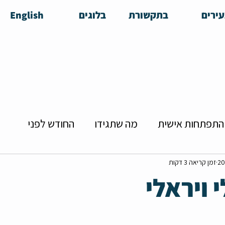
ירים
בתקשורת
בלוגים
English
התפתחות אישית
מה שתגידו
החודש לפני
הזדמנויות להכרויות
צעירה מרדנית
שידוכים
זמן קריאה 3 דקות
 ויראלי
יירה
קולנוע בפן האישי
מושיקו