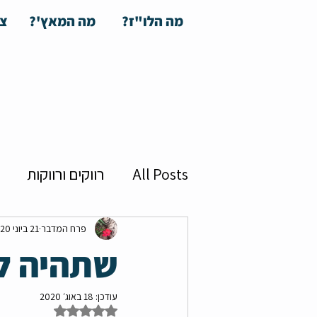
מה הלו"ז?
מה המאץ'?
צע
All Posts
רווקים ורווקות
על המסך
חלי מועלם
פרח המדבר
21 ביוני 2020
שתהיה לי
חבר'ה
ספיד דייט
קר
עודכן:
18 באוג׳ 2020
דירוג של NaN מתוך 5 כוכבים