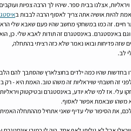
ראליות, אצלנו בבית ספר. שיהיו לך הרבה צפיות ועוקבים,
שעשע
דייטים
צרכנות
מת להיות אושיה אתה צריך לאסוף הרבה לבבות ב
איסטג
ותר חיים. זה כמו במשחקי מחשב שהיו פעם שאבא שלי הראה ל
גם באינסטגרם. באינסטגרם זה תודות לאבא שלי. כן, הוא 
ם שזה פדיחות ובואו נאמר שלא כזה רציתי בהתחלה, 
 לב. 
 בחדשות שהיו כמה ילדים בחוצלארץ שהסתבך להם הלב 
פני זה חשבתי שויראליות זה משהו טוב. האמת היא - רק בז
ו עלי. אז למי שלא יודע, באינסטגרם ובטיקטוק ויראליות 
א משהו שבאמת אפשר לאסוף. 
כם, את הסיפור שלי עדיף שאני אתחיל מההתחלה האמיתית
יראלי אבל לא גיליתי לאף אחד. היה לי כמובן אינסטגרם 