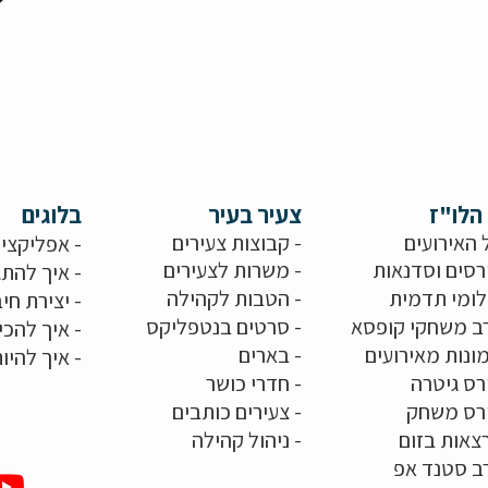
הלו"ז
צעיר בעיר
בלוגים
 האירועים
- קבוצות צעירים
-
אפליקציו
רסים וסדנאות
-
משרות לצעירים
-
איך להתג
לומי תדמית
-
הטבות לקהילה
-
יצירת חיב
ב משחקי קופסא
-
סרטים בנטפליקס
-
איך להכי
ונות מאירועים
- בארים
-
איך להיו
רס גיטרה
- חדרי כושר
ורס משחק
-
צעירים כותבים
צאות בזום
-
ניהול קהילה
ב סטנד אפ