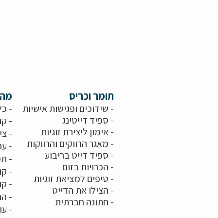
תומר וכריס
מה 
- שידוכים ופגישות אישיות
- כל
-
ספיד דייטינג
- קו
-
אימון ליצירת זוגיות
-
צי
-
מאגר הרווקים והרווקות
-
ער
- ספיד דייט בריבוע
- תמ
-
הכרויות בזום
-
קו
-
טיפים למציאת זוגיות
- ק
- הצילו את הדייט
- הר
-
חתונה חברתית
-
ער