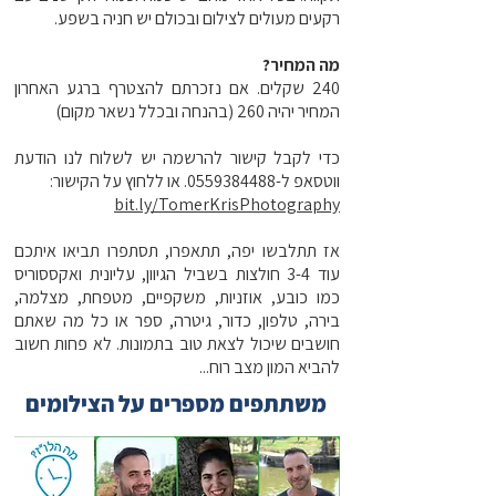
רקעים מעולים לצילום ובכולם יש חניה בשפע.
מה המחיר?
240 שקלים. אם נזכרתם להצטרף ברגע האחרון
המחיר יהיה 260 (בהנחה ובכלל נשאר מקום)
כדי לקבל קישור להרשמה יש לשלוח לנו הודעת
ווטסאפ ל-0559384488. או ללחוץ על הקישור:
bit.ly/TomerKrisPhotography
אז תתלבשו יפה, תתאפרו, תסתפרו תביאו איתכם
עוד 3-4 חולצות בשביל הגיוון, עליונית ואקססוריס
כמו כובע, אוזניות, משקפיים, מטפחת, מצלמה,
בירה, טלפון, כדור, גיטרה, ספר או כל מה שאתם
חושבים שיכול לצאת טוב בתמונות. לא פחות חשוב
להביא המון מצב רוח...
משתתפים מספרים על הצילומים