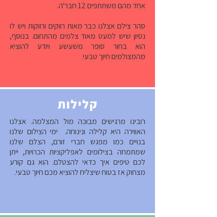
אחד מהם משתתפים 12 חבר'ה.
סהר צילם אצלנו כבר מאות רווקים ורווקות ויש לו
נסיון שיש למעט מאוד צלמים מהתחום. בנוסף,
הוא בחור סופר משעשע ויודע להוציא
מהמצולמים חיוך טבעי.
קלילות
רובינו מרגישים מבוכה מול המצלמה. אצלנו
האווירה היא קלילה ונינוחה. ימי הצילום שלנו
בנויים כמו מפגש חברי זורם, הצלם שלנו
שמתמחה בצילומים לאפליקציות הכרויות, ייתן
לכם טיפים איך כדאי להצטלם. הוא גם קורע
מצחוק אז בטוח שיצליח להוציא מכם חיוך טבעי.