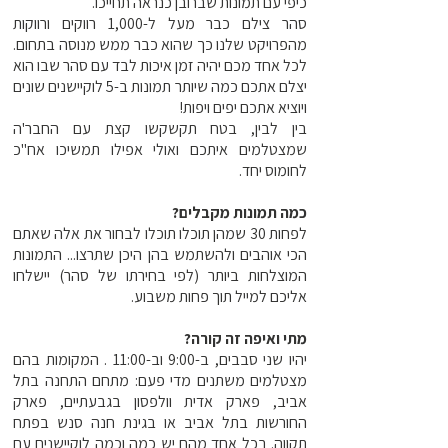
כיפי עם תמונות שברובן כנראה תחייכו.
סהר צילם כבר מעל ל-1,000 רווקים ורווקות
מהפרויקט שלנו כך שהוא כבר ממש מנוסה בתחום.
לכל אחד מכם יהיה זמן איכות לבד עם סהר שבו הוא
יצלם אתכם כמה שיותר תמונות ב-5 לוקיישנים שונים
ויוציא אתכם יפים ויפות!
בין לבין, בטח תקשקשו קצת עם החבר'ה
שמצטלמים איתכם ואולי אפילו תמשיכו אח"כ
לחומוס יחד.
כמה תמונות מקבלים?
לפחות 30 שמהן תוכלו תוכלו לבחור את אלה שאתם
הכי אוהבים ולהשתמש בהן היכן שתרצו... התמונות
המוצלחות ביותר (לפי בחירתו של סהר) יישלחו
אליכם למייל תוך פחות משבוע.
מתי ואיפה זה קורה?
יהיו שני סבבים, ב-9:00 וב-11:00 . המקומות בהם
מצטלמים משתנים מדי פעם: מתחם התחנה בתל
אביב, פארק אדית וולפסון בגבעתיים, פארק
החורשות בתל אביב או בגינת חנה סנש בפתח
תקווה. בכל אחד מהם יש כמה וכמה לוקיישנים עם