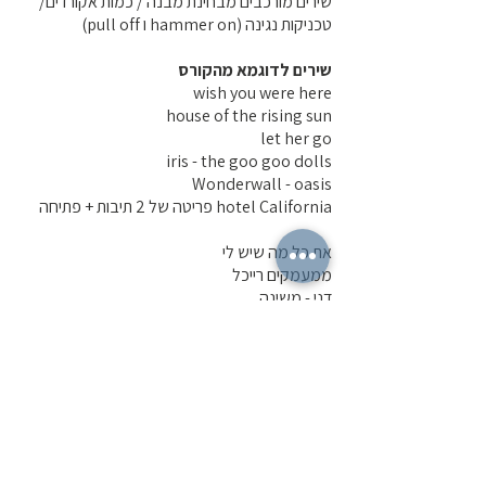
שירים מורכבים מבחינת מבנה / כמות אקורדים/
טכניקות נגינה (hammer on ו pull off)
שירים לדוגמא מהקורס
wish you were here
house of the rising sun
let her go
iris - the goo goo dolls
Wonderwall - oasis
hotel California פריטה של 2 תיבות + פתיחה
את כל מה שיש לי
ממעמקים רייכל
דני - משינה
הללויה לאונרד כהן/ ג'ף באקלי
אצלך בעולם - מאיר בנאי
הקורס למתקדמים מתקיים אחת לשנה ברמת
גן בשעות הערב
נתראה בקרוב...