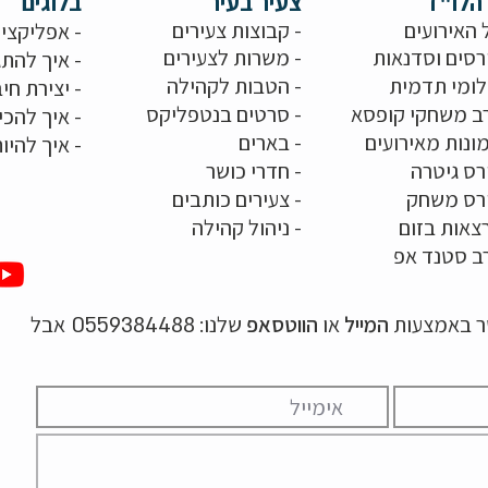
הלו"ז
צעיר בעיר
בלוגים
 האירועים
- קבוצות צעירים
-
אפליקציו
רסים וסדנאות
-
משרות לצעירים
-
איך להתג
לומי תדמית
-
הטבות לקהילה
-
יצירת חיב
ב משחקי קופסא
-
סרטים בנטפליקס
-
איך להכי
ונות מאירועים
- בארים
-
איך להיו
רס גיטרה
- חדרי כושר
ורס משחק
-
צעירים כותבים
צאות בזום
-
ניהול קהילה
ב סטנד אפ
שר באמצעות
המייל
או
הווטסאפ
שלנו:
אבל
0559384488