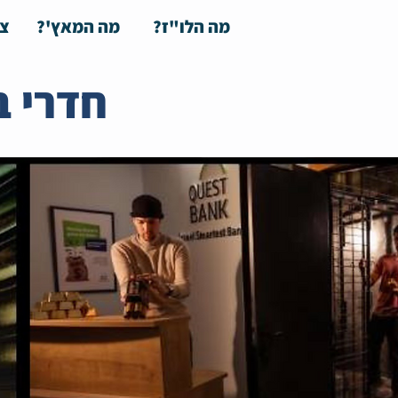
מה הלו"ז?
מה המאץ'?
צע
חדרי ב