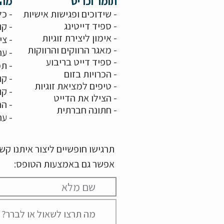
תומר וכריס
מה 
- שידוכים ופגישות אישיות
- כל
-
ספיד דייטינג
- קו
-
אימון ליצירת זוגיות
-
צי
-
מאגר הרווקים והרווקות
-
ער
- ספיד דייט בריבוע
- תמ
-
הכרויות בזום
-
קו
-
טיפים למציאת זוגיות
- ק
- הצילו את הדייט
- הר
-
חתונה חברתית
-
ער
תרגישו חופשיים ליצור איתנו ק
אפשר גם באמצעות הטופס: