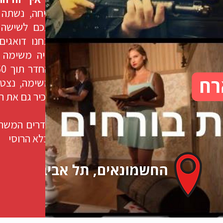
בריחה, נשתה 
(אנחנו דואגי
תהיה משימה מ
במשימה, נצטל
להכיר גם את ה
והכלא הרוסי