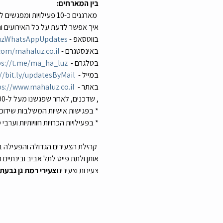
בין המארחים:
 מארגנים כ-10 פעילויות ומפגשים לצעירים בכל חודש. 
איך אפשר לדעת על כל האירועים וה
בווטסאפ - 
aluzWhatsAppUpdates
באינסטגרם - 
com/mahaluz.co.il
בטלגרם - 
ps://t.me/ma_ha_luz
במייל - 
//bit.ly/updatesByMail
באתר - 
ps://www.mahaluz.co.il
, שדכנים, לאחר שפגשנו מעל ל-1,200 רווקים ורווקות בפגישות אישיות, אנחנו מכירים את עולם הדייטים לעומק ואנחנו נוכל לסייע לכם: 
* בפגישות אישיות המשלבות שידוכים 
* בפעילויות הכרויות חוויותיות וער
 קהילת הצעירים הגדולה והפעילה 
צעירות וצעירים
צעירי רמת גן גבעתי