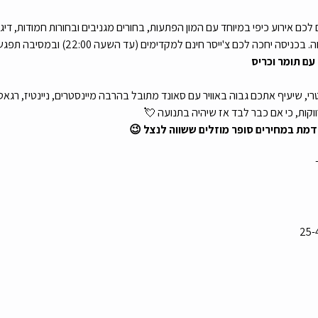
לכם אירוע כיפי במיוחד עם המון הפתעות, בחורים מגניבים ובחורות חמודות, דיג'יי
מעולה, לוקיישן מדהים עם חניה נוחה. בכניסה יחכ
עם תומר וכריס 
רי, שיעיף אתכם גבוה באוויר עם סאונד מתובל בהרבה מיינסטרים, ניינטיז, רגאטו
ווקות, כי אם כבר לבד אז שיהיה בתנועה 💘
דמת במחירים סופר מוזלים ששווה לנצל 😉