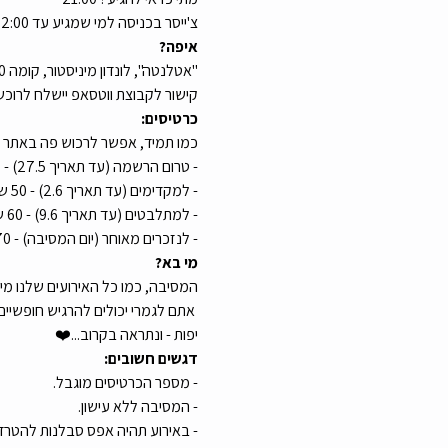
צ'ייסר בכניסה למי שמגיע עד 22:00
איפה?
"אטלנטה", לונדון מיניסטור, קומה 0 (ליד המעליות), ת״א
קישור לקבוצת ווטסאפ יישלח לרוכש
כרטיסים:
כמו תמיד, אפשר לרכוש פה באתר ש
- טרום הרשמה (עד תאריך 27.5) - 40 ש"ח
- למקדימים (עד תאריך 2.6) - 50 ש"ח
- למתלבטים (עד תאריך 9.6) - 60 ש"ח
- לנזכרים מאוחר (יום המסיבה) - 70 ₪
מי בא? 
המסיבה, כמו כל האירועים שלנו מיועדת בעיקר לילידי שנות ה-80 וה-90 ומוגבלת
 אתם לגמרי יכולים להרגיש חופשיים 
יפות - ונתראה בקרוב...❤️
דגשים חשובים:
- מספר הכרטיסים מוגבל.
- המסיבה ללא עישון.
- באירוע תהיה אפס סבלנות להטרדה