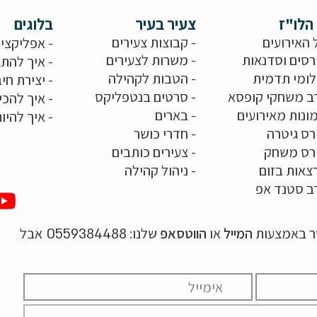
הלו"ז
צעיר בעיר
בלוגים
 האירועים
- קבוצות צעירים
-
אפליקציו
רסים וסדנאות
-
משרות לצעירים
-
איך להתג
לומי תדמית
-
הטבות לקהילה
-
יצירת חיב
ב משחקי קופסא
-
סרטים בנטפליקס
-
איך להכי
ונות מאירועים
- בארים
-
איך להיו
רס גיטרה
- חדרי כושר
ורס משחק
-
צעירים כותבים
צאות בזום
-
ניהול קהילה
ב סטנד אפ
שר באמצעות
המייל
או
הווטסאפ
שלנו:
אבל
0559384488