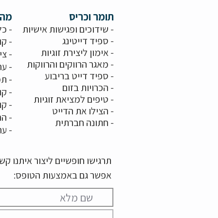
תומר וכריס
מה 
- שידוכים ופגישות אישיות
- כל
-
ספיד דייטינג
- קו
-
אימון ליצירת זוגיות
-
צי
-
מאגר הרווקים והרווקות
-
ער
- ספיד דייט בריבוע
- תמ
-
הכרויות בזום
-
קו
-
טיפים למציאת זוגיות
- ק
- הצילו את הדייט
- הר
-
חתונה חברתית
-
ער
תרגישו חופשיים ליצור איתנו ק
אפשר גם באמצעות הטופס: