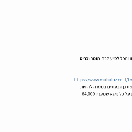
תומר וכריס
https://www.mahaluz.co.il/t
ת גן וגבעתיים במטרה להחיות 
אותן ולתת פייט לתל אביב ובינתיים הצטרפו אלינו אלפי צעירים מצפון ועד דרום והיא מהווה פלטפורמה לשיחות ודיונים על כל נושא שמעניין 64,000 