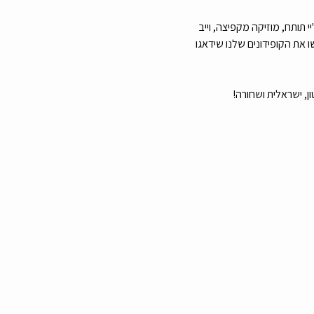
 תותח, מוזיקה מקפיצה, וייב 
ה לכם צ'ייסר חינם למקדימים (עד השעה 22:00) ובמסיבה תפגשו את הקופידונים שלנו שידאגו 
ן, ישראלית ושחורה!