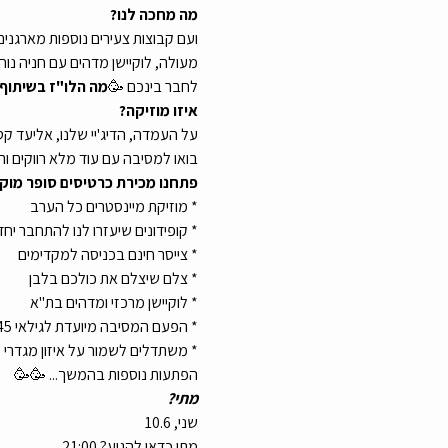
מה מחכה לנו?
ועם קבוצות צעירים נוספות מארגנים 
לחבר בינכם 🥳
מה הלו"ז בשיתוף 
איזו מוזיקה?
על העמדה, הדיג'יי שלנו, אליעד קט
בואו למסיבה עם עוד מלא רווקים ור
פתחנו מכירת כרטיסים סופר מוק
* מוזיקת מיינסטרים כל הערב
* קופידונים שיעזרו לנו להתחבר יחד
* צייסר חינם בכניסה למקדימים
* צלם שיצלם את כולכם בלבן
* לוקיישן מרכזי ומדהים בת"א
* הפעם המסיבה מיועדת לגילאי 25-45
* משתדלים לשמור על איזון מגדרי
הפתעות נוספות בהמשך... 🥳🥳
מתי?
שני, 10.6
מתי כדאי להגיע? 21:00