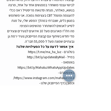
לביטוי עצמי משוחרר במפגשים אחד על אחד, מרצה 
בנושא, מאלתר, מנחה סדנאות פריסטייל ראפ ככלי 
להעצמה ומטפל CBT בעצימות נמוכה. אני משתמש 
במגוון כלים, שצברתי במהלך המסע שלי, על מנת 
לסייע לאנשים להשתחרר מהשיפוט הפנימי.
מה הלו"ז מארגנים מעל 10 אירועים לצעירים וצעירים 
מדי חודש בשיתוף עם קבוצת הפייסבוק צעירי רמת גן 
גבעתיים שמונה מעל ל-55,000 חבר'ה.
איך אפשר לדעת על כל הפעילויות שלנו? 
בטלגרם - https://t.me/ma_ha_luz
במייל - http://bit.ly/updatesByMail
בווטסאפ - 
https://bit.ly/MahaluzWhatsAppUpdates
באינסטגרם - 
https://www.instagram.com/mahaluz.co.il/
וכמובן בדף הפייסבוק שלנו - 
https://www.facebook.com/eruim