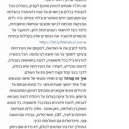
מה הלו"ז שמחים להזמין אתכם לקורס, במהלכו נוכל 
להצטייד בכלים ובכישורים על מנת להתמודד בהצלחה 
עם מגוון מצבי חיים מאתגרים ובלתי צפויים. נכיר כלים 
וטכניקות מוכחות לביטוי ספונטני וגמישות מחשבתית, 
נלמד כיצד להישאר רגועים תחת לחץ, להתגבר על 
מכשולים ולהעביר את המסרים שלנו בקלילות ובחדות. 
https://bit.ly/MahaluzCourse
נלמד לחבק את אי-הוודאות, למקסם את היצירתיות 
ובעיקר לסמוך על מה שיוצא לנו מהפה. הכל במטרה 
להרגיש צ'יל בכל סיטואציה, להציג בחופשיות בעבודה, 
להינות מהדייט, לשחרר את היצירתיות שיש בכולנו, 
לדבר בפני קהל וקצת לשים פס על העולם.
איך זה קורה? 
קורס חוויתי ומעשי של שישה מפגשים 
שכל אחד יימשך שעתיים וחצי. כל מפגש מבוסס על 
תרגילים אינטראקטיביים ומוכחים לאימון הספונטניות 
וביטחון. נתרגל וניקח בעלות על היכולת להגיב מעכשיו 
לעכשיו, להעיז ולהרגיש בנוח בכל סיטואציה. כל מפגש 
מאוזן בין הצלחות, פאן ואתגר. נשלב כלים מעולמות 
האימפרוביזציה, CBT, סטוריטלינג, עבודה עם תנועה 
וגוף, מיינדפולנס וגם מעולמות הכיף.
התהליך הדרגתי ומתאים לכולם, לא נדרש שום ניסיון. 