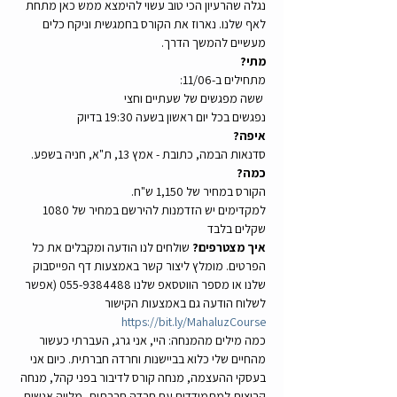
נגלה שהרעיון הכי טוב עשוי להימצא ממש כאן מתחת 
לאף שלנו. נארוז את הקורס בחמגשית וניקח כלים 
מעשיים להמשך הדרך.
מתי? 
מתחילים ב-11/06: 
 ששה מפגשים של שעתיים וחצי 
נפגשים בכל יום ראשון בשעה 19:30 בדיוק
איפה? 
סדנאות הבמה, כתובת - אמץ 13, ת"א, חניה בשפע.
כמה?
הקורס במחיר של 1,150 ש"ח.
למקדימים יש הזדמנות להירשם במחיר של 1080 
שקלים בלבד
איך מצטרפים? 
שולחים לנו הודעה ומקבלים את כל 
הפרטים. מומלץ ליצור קשר באמצעות דף הפייסבוק 
שלנו או מספר הווטסאפ שלנו 055-9384488 (אפשר 
לשלוח הודעה גם באמצעות הקישור 
https://bit.ly/MahaluzCourse
כמה מילים מהמנחה: היי, אני גרג, העברתי כעשור 
מהחיים שלי כלוא בביישנות וחרדה חברתית. כיום אני 
בעסקי ההעצמה, מנחה קורס לדיבור בפני קהל, מנחה 
קבוצות למתמודדים עם חרדה חברתית, מלווה אנשים 