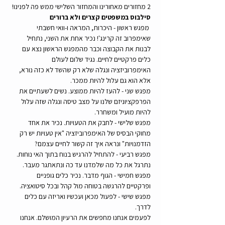
2 מחזורים מאחורינו והמחזור השלישי ממש פה לפנינו!
סילבוס במשפטים קצרים ולא ברורים
 מפגש ראשון - היכרות, המראה ו-וואי חשבתי 
שאימפרוב זה קרינג'! נכיר אחת את השני, נתחיל 
לבנות את הקבוצה וכבר מהמפגש הראשון נצא עם 
כלים פרקטיים לחיים. נגיד שלום לעולם 
האימפרוביזציה ונגלה שלא רק שהשד לא כזה נורא, 
אלא הוא גם עלול להיות ממכר.
מפגש שני - להעז להיות ממוצע. נשים לשעתיים את 
הפרפקציוניזם שלנו על מצב טיסה ונגלה שזה עלול 
להיות מועיל ומשחרר.
מפגש שלישי - לחבק את הטעויות. נכיר את אחד 
מחוקי הבסיס של האימפרוביזציה "אין טעויות יש רק 
הזדמנויות" ונראה איך זה קשור לחיים עצמם?
מפגש רביעי - להתחיל להרגיש בנוח בתוך האי נוחות. 
נתרגל את כל מה שלמדנו עד כה ונתאתגר מעבר.
מפגש חמישי - הגוף מדבר. נכיר כלים גופניים 
ופרקטיים להרגשה בטוחה מול קהל ובכל סיטואציה.
מפגש שישי - לפעול מכאן ועכשיו ואריזה עם כלים 
לדרך.
לפעמים אנחנו מחפשים את הרעיון המושלם. אנחנו 