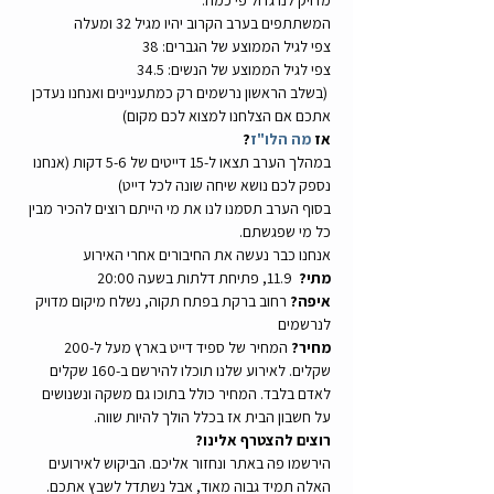
מדויק לנו גדול פי כמה.
המשתתפים בערב הקרוב יהיו מגיל 32 ומעלה
צפי לגיל הממוצע של הגברים: 38
צפי לגיל הממוצע של הנשים: 34.5
 (בשלב הראשון נרשמים רק כמתעניינים ואנחנו נעדכן 
אתכם אם הצלחנו למצוא לכם מקום)
אז 
מה הלו"ז
?
במהלך הערב תצאו ל-15 דייטים של 5-6 דקות (אנחנו 
נספק לכם נושא שיחה שונה לכל דייט)
בסוף הערב תסמנו לנו את מי הייתם רוצים להכיר מבין 
כל מי שפגשתם.
אנחנו כבר נעשה את החיבורים אחרי האירוע
מתי?
  11.9, פתיחת דלתות בשעה 20:00
איפה?
 רחוב ברקת בפתח תקוה, נשלח מיקום מדויק 
לנרשמים
מחיר?
 המחיר של ספיד דייט בארץ מעל ל-200 
שקלים. לאירוע שלנו תוכלו להירשם ב-160 שקלים 
לאדם בלבד. המחיר כולל בתוכו גם משקה ונשנושים 
על חשבון הבית אז בכלל הולך להיות שווה.
רוצים להצטרף אלינו?
הירשמו פה באתר ונחזור אליכם. הביקוש לאירועים 
האלה תמיד גבוה מאוד, אבל נשתדל לשבץ אתכם. 