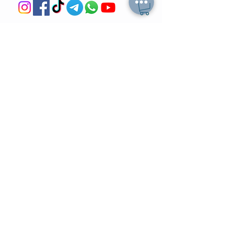
מה הלו"ז
תומר וכריס
- כל האירועים
- שידוכים ופגישות אישיות
- קורסים וסדנאות
-
ספיד דייטינג
-
אימון ליצירת זוגיות
-
צילומי תדמית
-
מאגר הרווקים והרווקות
-
ערב משחקי קופסא
- ספיד דייט בריבוע
- תמונות מאירועים
-
הכרויות בזום
-
קורס גיטרה
-
טיפים למציאת זוגיות
- קורס משחק
- הצילו את הדייט
- הרצאות בזום
-
חתונה חברתית
-
ערב סטנד אפ
צעיר בעיר
בלוגים
- קבוצות צעירים
-
אפליקציות הכרויות
-
משרות לצעירים
-
איך להתגבר על פרידה?
-
הטבות לקהילה
-
יצירת חיבור בדייט
-
סרטים בנטפליקס
-
איך להכיר במציאות?
- בארים
-
איך להיות כריזמטי?
- חדרי כושר
-
צעירים כותבים
בתקשורת
-
ניהול קהילה