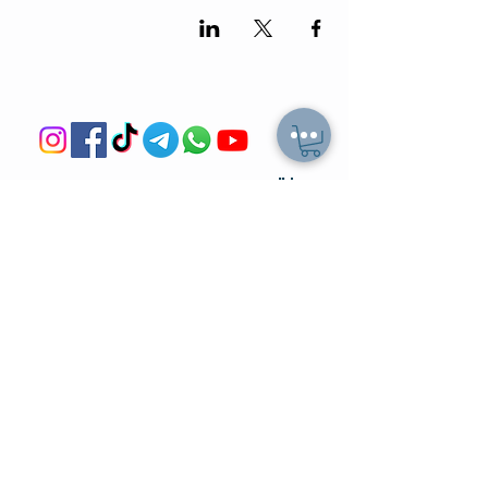
מה הלו"ז
תומר וכריס
- כל האירועים
- שידוכים ופגישות אישיות
- קורסים וסדנאות
-
ספיד דייטינג
-
אימון ליצירת זוגיות
-
צילומי תדמית
-
מאגר הרווקים והרווקות
-
ערב משחקי קופסא
- ספיד דייט בריבוע
- תמונות מאירועים
-
הכרויות בזום
-
קורס גיטרה
-
טיפים למציאת זוגיות
- קורס משחק
- הצילו את הדייט
- הרצאות בזום
-
חתונה חברתית
-
ערב סטנד אפ
צעיר בעיר
בלוגים
- קבוצות צעירים
-
אפליקציות הכרויות
-
משרות לצעירים
-
איך להתגבר על פרידה?
-
הטבות לקהילה
-
יצירת חיבור בדייט
-
סרטים בנטפליקס
-
איך להכיר במציאות?