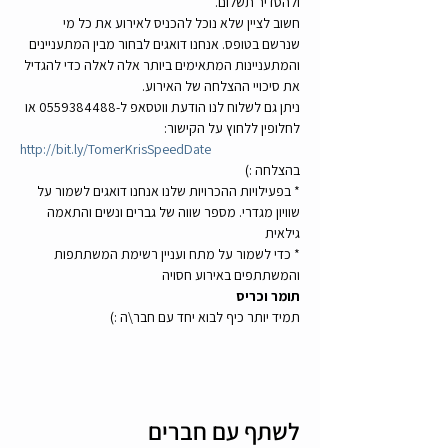
ולהסדיר תשלום. 
חשוב לציין שלא נוכל להכניס לאירוע את כל מי 
שנרשם בטופס. אנחנו דואגים לבחור מבין המתעניינים 
והמתעניינות המתאימים ביותר אלה לאלה כדי להגדיל 
את סיכויי ההצלחה של האירוע.
ניתן גם לשלוח לנו הודעת ווטסאפ ל-0559384488 או 
לחלופין ללחוץ על הקישור:
http://bit.ly/TomerKrisSpeedDate
בהצלחה :)
* בפעילויות ההכרויות שלנו אנחנו דואגים לשמור על 
שוויון מגדרי. מספר שווה של גברים ונשים והתאמה 
גילאית 
* כדי לשמור על מתח ועניין רשימת המשתתפות 
והמשתתפים באירוע חסויה
תומר וכריס
תמיד יותר כיף לבוא יחד עם חבר\ה :)
לשתף עם חברים