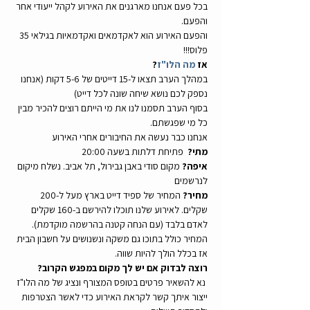
בכל פעם אנחנו מארגנים את האירוע לקהל ייעודי אחר 
והפעם.
והפעם האירוע הוא לאקדמאים ואקדמאיות בגילאי 35 
פלוס!!!
אז 
מה הלו"ז
?
במהלך הערב תצאו ל-15 דייטים של 5-6 דקות (אנחנו 
נספק לכם נושא שיחה שונה לכל דייט)
בסוף הערב תסמנו לנו את מי הייתם רוצים להכיר מבין 
כל מי שפגשתם.
אנחנו כבר נעשה את החיבורים אחרי האירוע
מתי?
  פתיחת דלתות בשעה 20:00
איפה?
 מקום סודי באבן גבירול, תל אביב. נשלח מיקום 
לנרשמים
מחיר?
 המחיר של ספיד דייט בארץ מעל ל-200 
שקלים. לאירוע שלנו תוכלו להירשם ב-160 שקלים 
לאדם בלבד (עם הנחה קטנה בהרשמה מוקדמת). 
המחיר כולל בתוכו גם משקה ונשנושים על חשבון הבית 
אז בכלל הולך להיות שווה.
רוצה לבדוק אם יש לך מקום במפגש הקרוב?
 נא להשאיר פרטים בטופס המצורף ונציג של מה הלו"ז 
ייצור איתך קשר לקראת האירוע כדי לאשר הצטרפות 