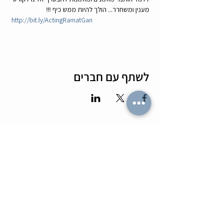
מענין ומשחרר... הולך להיות ממש כיף !!!
http://bit.ly/ActingRamatGan
לשתף עם חברים
מה הלו"ז
תומר וכריס
- כל האירועים
- שידוכים ופגישות אישיות
- קורסים וסדנאות
-
ספיד דייטינג
-
אימון ליצירת זוגיות
-
צילומי תדמית
-
מאגר הרווקים והרווקות
-
ערב משחקי קופסא
- ספיד דייט בריבוע
- תמונות מאירועים
-
הכרויות בזום
-
קורס גיטרה