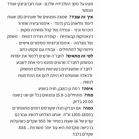
מעט על מסך הטלביזיה שלכם - אנה דוברוביצקי ועודד 
מנסטר
איך זה עובד? 
 שמונה מפגשים של שעתיים (16 שעות 
לימוד מלאות) בהן נלמד:  - אימפרוביציה שחרור 
היכרות וכיף  - עמידה מול קהל ומשיכת פוקוס.  - 
דינאמיקות קבוצתיות  - קומדיה ויצירת דמויות  - משחק 
מול מצלמה  - אימפרוביזציות מסיפורים אישיים  - 
פיתוח קול למתחילים  - עבודה עם טקסט כתוב
למי זה מתאים?
  לחבר'ה שרוצים ללמוד את יסודות 
המשחק לחבר'ה שרוצים מפגש כיפי אחת לשבוע 
 לחבר'ה שמעוניינים בטעימות מעולם המשחק 
 ולכאלה שמעולם לא היתה להם את ההזדמנות 
לנסות...
איפה? 
 רמת גן כמובן, חניה בשפע
מתי? 
 מתחילים ב-15.8 ונפגשים בכל יום שני בשעה 
20:00 בדיוק
כמה? 
 אם תבדקו תגלו שקורסים דומים מתומחרים 
ב1300-1800 ש"ח.  אנחנו הצלחנו להשיג עבורכם 
קורס של 16 שעות במחיר של 950 שקלים כשהעלות 
ברכישה מוקדמת היא עוד יותר מטורפת... 888 
שקלים בלבד.