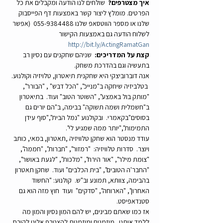
איך מצטרפים? 
 שולחים לנו הודעה ומקבלים את כל 
הפרטים. מומלץ ליצור קשר באמצעות דף הפייסבוק 
שלנו או מספר הווטסאפ שלנו 055-9384488  (אפשר 
לשלוח הודעה גם באמצעות הקישור 
http://bit.ly/ActingRamatGan
קצת על המדריכים: 
 שניהם שחקנים עם נסיון רב 
בתעשיה וגם בהדרכת משחק.
אנה דוברוביצקי היא שחקנית תיאטרון, טלויזיה וקולנוע. 
 בטלביזיה שיחקה ב"מנייכ", "הכל דבש" , "הבורר", 
"מותק בול באמצע", "השוטר הטוב" ועוד.  בתיאטרון 
ב"חשמלית ושמה תשוקה" בבימה, ב"הם יורים גם 
בסוסים"בקאמרי.  ובקולנוע "נמל הבית","סוף עידן 
התמימות","יותר ממה שמגיע לי".
עודד מנסטר הוא שחקן טלוויזיה ,תאטרון, במאי, כותב 
ויוצר.  סדרות טלוויזיה:  "רמזור", "חברות", "חממה", 
"צומת מילר", "אור הירח", "מלכות", "לגעת באושר", 
"החבר'ה הטובים", "בית הכלבים" ועוד.  שחקן תאטרון 
בהבימה, צוותא, תמונע וב"ש.  קולנוע: "החשוד 
האחרון", "הארוחה", "סדקים"  ועוד  חוץ מזה הוא גם 
סטנדאפיסט.
אז כמו שאתם מבינים, יש להם המון נסיון והמון מה 
ללמד אותנו.  מוזמנים ומוזמנות להצטרף אלינו לקורס 