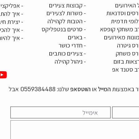
 האירועים
- קבוצות צעירים
-
אפליקציו
רסים וסדנאות
-
משרות לצעירים
-
איך להתג
לומי תדמית
-
הטבות לקהילה
-
יצירת חיב
ב משחקי קופסא
-
סרטים בנטפליקס
-
איך להכי
ונות מאירועים
- בארים
-
איך להיו
רס גיטרה
- חדרי כושר
ורס משחק
-
צעירים כותבים
צאות בזום
-
ניהול קהילה
ב סטנד אפ
שר באמצעות
המייל
או
הווטסאפ
שלנו:
אבל
0559384488