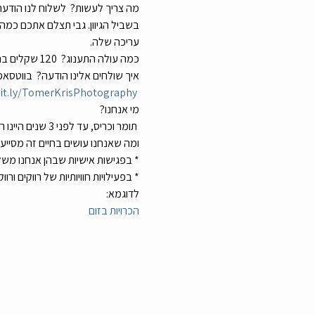
עריכה שלה.
כמה עולה התענוג?  120 שקלים בהרשמה מוקדמת  130 שקלים למתמהמהים
bit.ly/TomerKrisPhotography
מי אנחנו? 
 תומר וכריס, ע
ומה שאנחנו עושים בחיים זה מסייעים 
* בפגישות אישיות שבהן אנחנו משלבים ייעוץ בנוש
* בפעילויות חוויותיות של רווקים 
לדוגמא:
הכרויות בזום