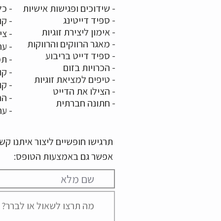
- שידוכים ופגישות אישיות
- כל
-
ספיד דייטינג
- קו
-
אימון ליצירת זוגיות
-
צי
-
מאגר הרווקים והרווקות
-
ער
- ספיד דייט בריבוע
- תמ
-
הכרויות בזום
-
קו
-
טיפים למציאת זוגיות
- ק
- הצילו את הדייט
- הר
-
חתונה חברתית
-
ער
תרגישו חופשיים ליצור איתנו ק
אפשר גם באמצעות הטופס: