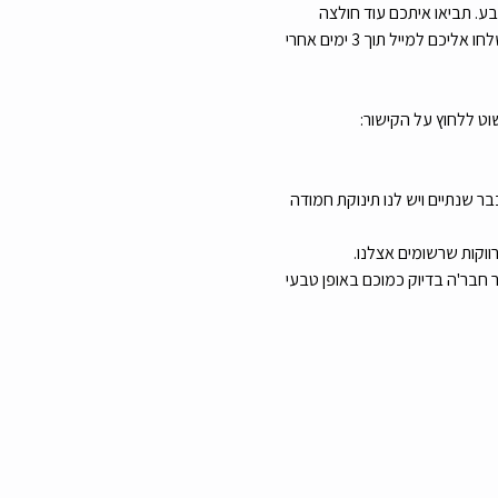
קישור להרשמה ואז להגיע ביום שישי ה-16.4 בשעה 10:00 למקום שנקבע. תביאו איתכם עוד חולצה 
בשביל הגיוון. גבי תצלם אתכם כמה דקות, ותוציא אתכם הורסים והורסות. 4 התמונות המוצלחות ביותר (לבחירתה) יישלחו אליכם למייל תוך 3 ימים אחרי 
אם עדיין אין לכם את המספר שלנו אז תרשמו: 0559384488.  אפשר פשוט ללחוץ על הקישור: 
ואים כבר שנתיים ויש לנו תינוקת חמודה 
 חבר'ה בדיוק כמוכם באופן טבעי 