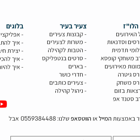
הלו"ז
צעיר בעיר
בלוגים
 האירועים
- קבוצות צעירים
-
אפליקציו
רסים וסדנאות
-
משרות לצעירים
-
איך להתג
לומי תדמית
-
הטבות לקהילה
-
יצירת חיב
ב משחקי קופסא
-
סרטים בנטפליקס
-
איך להכי
ונות מאירועים
- בארים
-
איך להיו
רס גיטרה
- חדרי כושר
ורס משחק
-
צעירים כותבים
צאות בזום
-
ניהול קהילה
ב סטנד אפ
שר באמצעות
המייל
או
הווטסאפ
שלנו:
אבל
0559384488