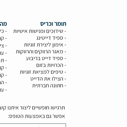
תומר וכריס
מה 
- שידוכים ופגישות אישיות
- כל
-
ספיד דייטינג
- קו
-
אימון ליצירת זוגיות
-
צי
-
מאגר הרווקים והרווקות
-
ער
- ספיד דייט בריבוע
- תמ
-
הכרויות בזום
-
קו
-
טיפים למציאת זוגיות
- ק
- הצילו את הדייט
- הר
-
חתונה חברתית
-
ער
תרגישו חופשיים ליצור איתנו ק
אפשר גם באמצעות הטופס: