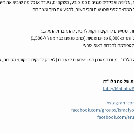
מראה לפני שמגיעים והכי חשוב, להגיע עם חיוך ומצב רוח!
יות  ומסייעים לרווקים ורווקות להכיר, להתחבר ולהתאהב:
 כבר מעל ל-1,500)
ם פלטפורמה להכרות באופן טבעי
ו"ז" - מיזם המארגן המון אירועים לצעירים (לא רק לרווקים ורווקות): מסיבות, ט
ת של מה הלו"ז?
bit.ly/Mahalu
instagram.com
facebook.com/groups/israelyo
facebook.com/er