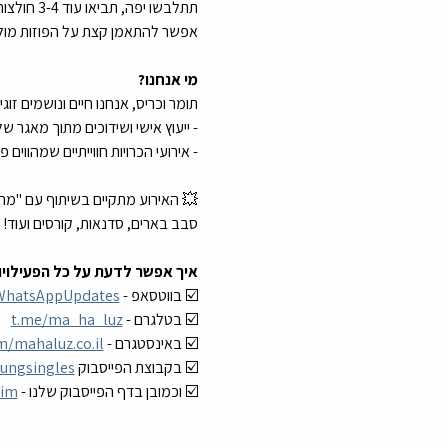
תתלבשו יפה, תביאו עוד 3-4 חולצות, עליונית ואביזרים מגניבים כמו כובע, משקפיים, גיטרה או כל מה שיביא את הייחוד שלכם לקדמת הבמה.
אפשר להתאמן קצת על הפוזות מול ה
מי אנחנו?
תומר וכריס, אנחנו חיים ונושמים זוג
- ייעוץ אישי ושידוכים מתוך מאגר של יותר מ-6,000 פנויים ופנויות (מהם פגשנו
- אירועי הכרויות חווייתיים שמהווי
💥 האירוע מתקיים בשיתוף עם "מה הל
סבב בארים, סדנאות, קורסים ועוד!
איך אפשר לדעת על כל הפעילויו
☑️ בווטסאפ - 
zWhatsAppUpdates
☑️ בטלגרם - 
t.me/ma_ha_luz
☑️ באינסטגרם - 
/mahaluz.co.il
☑️ בקבוצת הפייסבוק 
ungsingles
☑️ וכמובן בדף הפייסבוק שלנו - 
uim