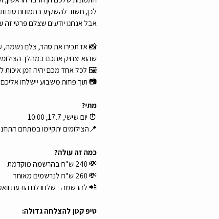
לכן, חשוב להשקיע בתמונות טובות,  
אבל אנחנו יודעים שצלם פרטי זה ע
📸 אז תכירו את סהר, צלם נשמה, עם
שהוא יצחיק אתכם במהלך הצילומים 
🖼️ לכל אחד מכם יהיה זמן איכות לבד עם סהר שבו הוא 
📷 תוך פחות משבוע יישלחו אליכם למייל כ-40 תמונות טובות ומוכנות לשימוש, מתוכן תבחרו את א
מתי?
⏰ יום שישי, 17.7, 10:00
📍הצילומים יתקיימו במתחם התחנ
כמה זה עולה?
💸 240 ש"ח בהרשמה מוקדמת
💸 260 ש"ח לנרשמים מאוחר
📲 להרשמה - שלחו לנו הודעת וואט
טיפ קטן להצלחה גדולה: