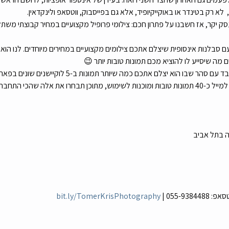
לא רק בטינדר או באוקייקיופיד, אלא גם בפייסבוק, ווטסאפ ולינקדאין.
סק יקר, אז חשבנו על פתרון חכם: צילומי פרופיל מקצועיים במחיר קבוצתי משתל
 סבלנות אינסופית שיצלם אתכם צילומים מקצועיים במחירים מיוחדים. לנו הוא 
מה שיסייע לו להוציא מכם תמונות טובות יותר 😉
יצלם אתכם כמה שיותר תמונות ב-5 לוקיישנים שונים בפארק ויוציא אתכם יפים ויפות! 
לה שהכי התחברתם אליהן.
ה בתל אביב
סאפ: 
 | 055-9384488
bit.ly/TomerKrisPhotography