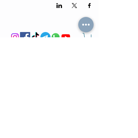
מה הלו"ז
תומר וכריס
- כל האירועים
- שידוכים ופגישות אישיות
- קורסים וסדנאות
-
ספיד דייטינג
-
אימון ליצירת זוגיות
-
צילומי תדמית
-
מאגר הרווקים והרווקות
-
ערב משחקי קופסא
- ספיד דייט בריבוע
- תמונות מאירועים
-
הכרויות בזום
-
קורס גיטרה
-
טיפים למציאת זוגיות
- קורס משחק
- הצילו את הדייט
- הרצאות בזום
-
חתונה חברתית
-
ערב סטנד אפ
צעיר בעיר
בלוגים
- קבוצות צעירים
-
אפליקציות הכרויות
-
משרות לצעירים
-
איך להתגבר על פרידה?
-
הטבות לקהילה
-
יצירת חיבור בדייט
-
סרטים בנטפליקס
-
איך להכיר במציאות?
- בארים
-
איך להיות כריזמטי?