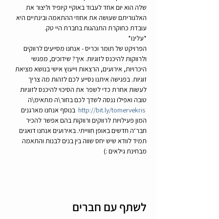
שלה הוא יום אחד לעבוד באוקיי קיופיד וליצור את 
האלגוריתם שעושה את אחוזי ההתאמה ובינתיים היא 
עובדת כחוקרת התנהגות בחברת היי טק.   
*עלינו*  
הפרויקט של תומר וכריס - אנחנו מסייעים לרווקים 
ולרווקות להיכנס לזוגיות. איך? שידוכים, מפגשי 
היכרויות, אירועים, הרצאות וייעוץ אישי בנושא מציאת 
זוגיות. בפגישה איתנו נסייע לכם לזהות מה צריך 
לעשות אחרת כדי לשפר את הסיכוי להיכנס לזוגיות 
טובה ואפילו ננסה לשדך לכם בחור\ה מתאימ\ה 
http://bit.ly/tomervekris
  בנוסף אנחנו מארגנים 
המון פעילויות לרווקים ורווקות בהם אפשר להכיר 
חבר‘ה חדשים באופן חווייתי. באירועים אנחנו דואגים 
תמיד לוודא שיש יחס שווה בין בנים לבנות והתאמה 
מבחינת גילאים :) 
לשתף עם חברים