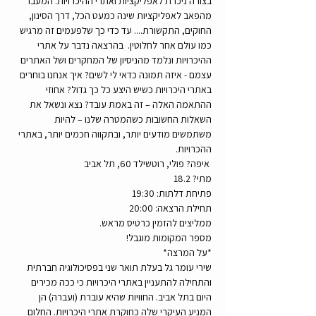
בצורה ניכרת לאפליקציות ואתרי ההיכרויות. המעבר 
מהפאב לאפליקציות שינה כמעט הכל, דרך הסינון, 
החוקים, התקשורת.... עד כדי כך שלפעמים זה מרגיש 
כמו עולם אחר לחלוטין.  בהרצאה נדבר על אתרי 
ההיכרויות ונלמד מהניסיון של המחקרים ושל האתרים 
עצמם - איזה תמונה כדאי לי לשים? איך אנחנו בוחרים 
באתרי היכרויות כשיש היצע כל כך גדול? אחוזי 
ההתאמה האלה – זה באמת עובד? נצא ונשאל את 
השאלות החשובות כשהמטרה שלנו – להיות 
משתמשים מודעים יותר, ובתקווה חכמים יותר, באתרי 
ההכרויות.  
 איפה? פולי, רוטשילד 60, תל אביב 
מתי? 18.2 
פתיחת דלתות: 19:30 
תחילת הרצאה: 20:00 
ממליצים להזמין כרטיס מראש.
מספר המקומות מוגבל!  
*על המרצה*  
שירי עומר גל בעלת תואר שני בפסיכולוגיה חברתית 
והתחילה להתעניין באתרי היכרויות כי ככה מכירים 
היום בתל אביב. החוויות שהיא עוברת (ועברה) הן 
המניע העיקרי שלה כחוקרת אתרי היכרויות. החלום 