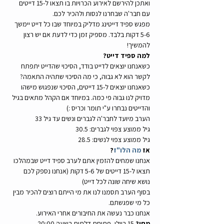
ואתכן להירשם לאירוע הכרויות בו תצאו ל-15 דייטים 
עם חבר'ה שבחרנו לנסות ולהכיר לכם. 
מפגש ספיד דייטינג מדליק במיוחד שבו כל דייט יימשך 
5-6 דקות בלבד. מספיק זמן כדי לדעת אם יש רצון 
להמשיך!
למה ספיד דייט?
כשאנחנו יוצאים לדייט בודד, הסיכוי שהדייט יתפתח 
לקשר הוא לא גבוה, כי מה הסיכוי שתהיה התאמה?
כשאנחנו יוצאים ל-15 דייטים, הסיכוי שנפגוש מישהו 
מדויק לנו גבוה פי כמה. במיוחד אם הקהל מתאים בגיל 
והדייטים נבחרו ע"י תומר וכריס :)
הערב מיועד לחבר'ה לגברים ונשים עד גיל 33
גיל ממוצע צפוי לגברים: 30.5
גיל ממוצע צפוי לנשים: 28.5
אז 
מה הלו"ז
?
אנחנו שמחים להזמין אתם לערב ספיד דייט שבמהלכו 
תצאו ל-15 דייטים של 5-6 דקות (אנחנו נספק לכם 
נושא שיחה שונה לכל דייט)
בסוף הערב תסמנו לנו את מי הייתם רוצים להכיר מבין 
כל מי שפגשתם.
אנחנו כבר נעשה את החיבורים אחרי האירוע.
מתי?
 15 ביולי, פתיחת דלתות בשעה 20:00