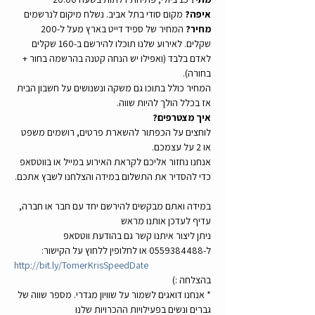
איפה?
 מקום סודי בתל אביב. נשלח מיקום לנרשמים
מחיר?
 המחיר של ספיד דייט בארץ מעל ל-200 
שקלים. לאירוע שלנו תוכלו להירשם ב-160 שקלים 
לאדם בלבד (ואפילו יש הנחה קטנה בהרשמה בחור + 
בחורה). 
המחיר כולל בתוכו גם משקה ונשנושים על חשבון הבית 
אז בכלל הולך להיות שווה.
איך מצטרפים?
לוחצים על הכפתור להשארת פרטים, רושמים משפט 
או 2 על עצמכם.
אנחנו נחזור אליכם לקראת האירוע במייל או בווטסאפ 
כדי להסדיר את התשלום במידה והצלחנו לשבץ אתכם.
במידה ואתם מבקשים להירשם יחד עם חבר או חברה, 
עדיף לעדכן אותנו מראש
ניתן ליצור איתנו קשר גם בהודעת ווטסאפ 
ל-0559384488 או לחלופין ללחוץ על הקישור:
http://bit.ly/TomerKrisSpeedDate
בהצלחה :)
* אנחנו דואגים לשמור על שוויון מגדרי. מספר שווה של 
גברים ונשים בפעילויות ההכרויות שלנו 