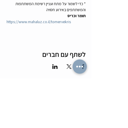
* כדי לשמור על מתח ועניין רשימת המשתתפות 
והמשתתפים באירוע חסויה
תומר וכריס
https://www.mahaluz.co.il/tomervekris
לשתף עם חברים
מה הלו"ז
תומר וכריס
- כל האירועים
- שידוכים ופגישות אישיות
- קורסים וסדנאות
-
ספיד דייטינג
-
אימון ליצירת זוגיות
-
צילומי תדמית
-
מאגר הרווקים והרווקות
-
ערב משחקי קופסא