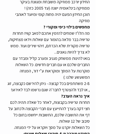
החידון יורכב ממוזיקה משובחת ומגוונת בעיקר 
ממוזיקה בינלאומית ישנה (עד 2005 כזה) !
תוכן החידון הפעם יהיה פחות קומי ומיועד לאוהבי 
מוזיקה
מחפשים בילוי כיפי ומקורי ?
מה הלו"ז שמחים להזמין אתכם לפאב קוויז תחרות 
טריוויה בבר מלאה בהומור עם שאלות וידאו מצחיקות, 
טריוויה מקורית שלא הכרתם, זיהוי שירים ועוד. ממש 
לא צריך להיות גאונים...
בואו להינות ממשחק מגניב ומערב קליל ומבדר עם 
החברים שלכם או עם חברים חדשים. כל השאלות 
מוקרנות על המסך ומוקראות ע"י דור, המנחה 
המשעשע שלנו :)
2-8 משתתפים בכל קבוצה - ניתן להירשם כקבוצה, זוג 
, או לבד ולהצטרף לחבר'ה שגם נרשמו לבד לאירוע!
איך נראה הערב?
תחרות טריוויה בקבוצות, לאחר כל שאלה תהיה לכם 
חצי דקה בערך להתייעץ עם חברי הקבוצה ולכתוב על 
דף את התשובה שלכם, התשובות ייחשפו בתום כל 
סיבוב של 12 שאלות. 
כל השאלות יוקרנו על מסך ויוקראו על ידי המנחה.
החידון מורכב מ-4 סיבובי שאלות שונים: