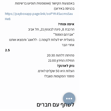
באמצעות הקישור (ואוטומטית תופיעו ברשימות 
בכניסה באירוע):
https://payboxapp.page.link/ooPYK4SucmsSau
He8
איפה ומתי?
הרכבת 8, פינת לבונטין 21, תל אביב
"אברהם הוסטל"
במעלית יש לעלות לקומה 1 - ללאונג' ותמצאו אותנו 
אחרי הבר
2.5
פתיחת דלתות 20:30
תחילת החידון 21:00
נזק לארנק?
העלות היא 50 שקלים לאדם.
מספר המקומות מוגבל!
לשתף עם חברים