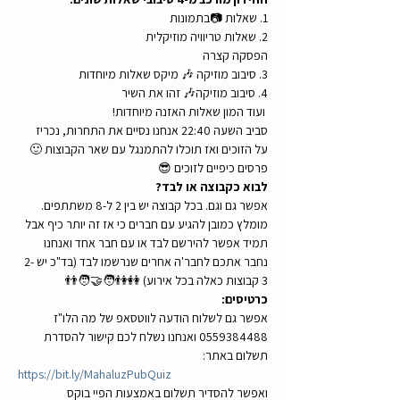
1. שאלות 📷בתמונות
2. שאלות טריוויה מוזיקלית
הפסקה קצרה
3. סיבוב מוזיקה 🎶 מיקס שאלות מיוחדות
4. סיבוב מוזיקה🎶 זהו את השיר
 ועוד המון שאלות האזנה מיוחדות!
סביב השעה 22:40 אנחנו נסיים את התחרות, נכריז 
על הזוכים ואז תוכלו להתמנגל עם שאר הקבוצות 🙂
פרסים כיפיים לזוכים 😎
לבוא כקבוצה או לבד?
אפשר גם וגם. בכל קבוצה יש בין 2 ל-8 משתתפים. 
מומלץ כמובן להגיע עם חברים כי אז זה יותר כיף אבל 
תמיד אפשר להירשם לבד או עם חבר אחד ואנחנו 
נחבר אתכם לחבר'ה אחרים שנרשמו לבד (בד"כ יש 2-
3 קבוצות כאלה בכל אירוע) 👭👫🧑‍🤝‍🧑👬
כרטיסים:
אפשר גם לשלוח הודעה לווטסאפ של מה הלו"ז 
0559384488 ואנחנו נשלח לכם קישור להסדרת 
תשלום באתר:
https://bit.ly/MahaluzPubQuiz
ואפשר להסדיר תשלום באמצעות הפיי בוקס 