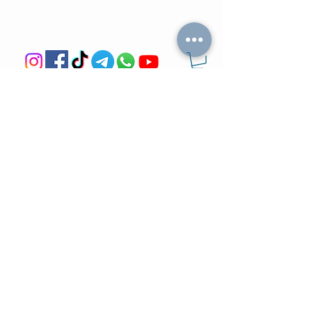
מה הלו"ז
תומר וכריס
- כל האירועים
- שידוכים ופגישות אישיות
- קורסים וסדנאות
-
ספיד דייטינג
-
אימון ליצירת זוגיות
-
צילומי תדמית
-
מאגר הרווקים והרווקות
-
ערב משחקי קופסא
- ספיד דייט בריבוע
- תמונות מאירועים
-
הכרויות בזום
-
קורס גיטרה
-
טיפים למציאת זוגיות
- קורס משחק
- הצילו את הדייט
- הרצאות בזום
-
חתונה חברתית
-
ערב סטנד אפ
צעיר בעיר
בלוגים
- קבוצות צעירים
-
אפליקציות הכרויות
-
משרות לצעירים
-
איך להתגבר על פרידה?
-
הטבות לקהילה
-
יצירת חיבור בדייט
-
סרטים בנטפליקס
-
איך להכיר במציאות?
- בארים
-
איך להיות כריזמטי?
- חדרי כושר
-
צעירים כותבים