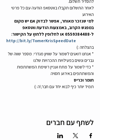
להסדיר תשלום.
לאחר התשלום תקבלו בווטסאפ הודעה עם כל פרטי 
האירוע
למי שנזכר מאוחר, אפשר לבדוק אם יש מקום 
במפגש הקרוב, באמצעות הודעת ווטסאפ 
ל-0559384488 או לחלופין ללחוץ על הקישור:
http://bit.ly/TomerKrisSpeedDate
בהצלחה :)
* אנחנו דואגים לשמור על שוויון מגדרי. מספר שווה של 
גברים ונשים בפעילויות ההכרויות שלנו
* כדי לשמור על מתח ועניין רשימת המשתתפות 
והמשתתפים באירוע חסויה
תומר וכריס
תמיד יותר כיף לבוא יחד עם חבר\ה :)
לשתף עם חברים