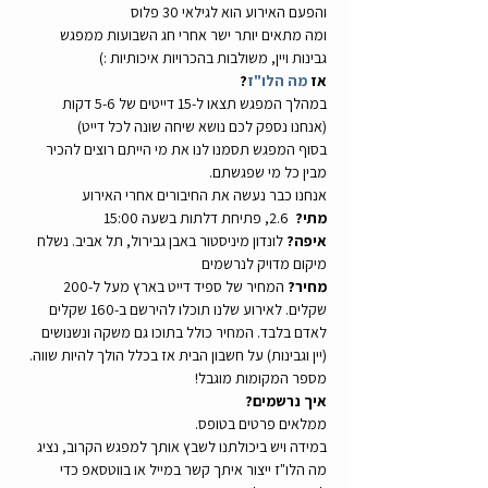
והפעם האירוע הוא לגילאי 30 פלוס
ומה מתאים יותר ישר אחרי חג השבועות ממפגש 
גבינות ויין, משולבות בהכרויות איכותיות :) 
אז 
מה הלו"ז
?
במהלך המפגש תצאו ל-15 דייטים של 5-6 דקות 
(אנחנו נספק לכם נושא שיחה שונה לכל דייט)
בסוף המפגש תסמנו לנו את מי הייתם רוצים להכיר 
מבין כל מי שפגשתם.
אנחנו כבר נעשה את החיבורים אחרי האירוע
מתי?
  2.6, פתיחת דלתות בשעה 15:00
איפה?
 לונדון מיניסטור באבן גבירול, תל אביב. נשלח 
מיקום מדויק לנרשמים
מחיר?
 המחיר של ספיד דייט בארץ מעל ל-200 
שקלים. לאירוע שלנו תוכלו להירשם ב-160 שקלים 
לאדם בלבד. המחיר כולל בתוכו גם משקה ונשנושים 
(יין וגבינות) על חשבון הבית אז בכלל הולך להיות שווה. 
מספר המקומות מוגבל!
איך נרשמים?
ממלאים פרטים בטופס.
במידה ויש ביכולתנו לשבץ אותך למפגש הקרוב, נציג 
מה הלו"ז ייצור איתך קשר במייל או בווטסאפ כדי 