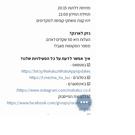
פתיחת דלתות 20:15
תחילת החידון 21:00
יהיו קצת משחקי קופסה למקדימים
נזק לארנק?
העלות היא 50 שקלים לאדם.
מספר המקומות מוגבל!
איך אפשר לדעת על כל הפעילויות שלנו?
☑️ בווטסאפ - 
https://bit.ly/MahaluzWhatsAppUpdates
☑️ בטלגרם - 
https://t.me/ma_ha_luz
☑️ באינסטגרם - 
https://www.instagram.com/mahaluz.co.il/
☑️ בקבוצת הפייסבוק 
https://www.facebook.com/groups/israelyoung
singles
☑️ וכמובן בדף הפייסבוק שלנו - 
https://www.facebook.com/eruim