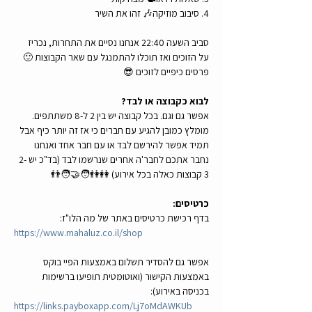
4. סיבוב מוזיקה🎶 זהו את השיר
סביב השעה 22:40 אנחנו נסיים את התחרות, נכריז 
על הזוכים ואז תוכלו להתמנגל עם שאר הקבוצות 🙂
פרסים כיפיים לזוכים 😎
לבוא כקבוצה או לבד?
אפשר גם וגם. בכל קבוצה יש בין 2 ל-8 משתתפים. 
מומלץ כמובן להגיע עם חברים כי אז זה יותר כיף אבל 
תמיד אפשר להירשם לבד או עם חבר אחד ואנחנו 
נחבר אתכם לחבר'ה אחרים שנרשמו לבד (בד"כ יש 2-
3 קבוצות כאלה בכל אירוע) 👭👫🧑‍🤝‍🧑👬
כרטיסים:
בדף רכישת כרטיסים באתר של מה הלו"ז:
https://www.mahaluz.co.il/shop
אפשר גם להסדיר תשלום באמצעות הפיי בוקס 
באמצעות הקישור (ואוטומטית תופיעו ברשימות 
בכניסה באירוע):
https://links.payboxapp.com/Lj7oMdAWKUb