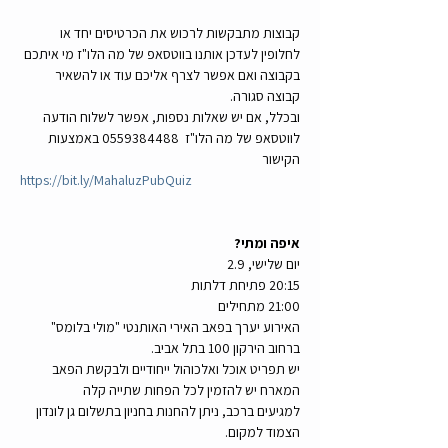
קבוצות מתבקשות לרכוש את הכרטיסים יחד או 
לחלופין לעדכן אותנו בווטסאפ של מה הלו"ז מי איתכם 
בקבוצה ואם אפשר לצרף אליכם עוד או להשאיר 
קבוצה סגורה. 
ובכלל, אם יש שאלות נספות, אפשר לשלוח הודעה 
לווטסאפ של מה הלו"ז  0559384488 באמצעות 
הקישור
https://bit.ly/MahaluzPubQuiz
איפה ומתי?
יום שלישי, 2.9
20:15 פתיחת דלתות
21:00 מתחילים
האירוע יערך בפאב האירי האותנטי "מולי בלומס" 
ברחוב הירקון 100 בתל אביב.
יש תפריט אוכל ואלכוהול ייחודיים ולבקשת הפאב 
המארח יש להזמין לכל הפחות שתייה קלה
למגיעים ברכב, ניתן להחנות בחניון בתשלום גן לונדון 
הצמוד למקום.