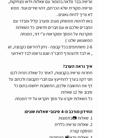
טריוויה בבר מלאה בהומור עם שאלות וידאו מצחיקות, 
טריוויה מקורית שלא הכרתם, זיהוי שירים ועוד. ממש 
לא צריך להיות גאונים...
בואו להינות ממשחק מגניב ומערב קליל ומבדר עם 
החברים שלכם או עם חברים חדשים. כל השאלות 
מוקרנות על המסך ומוקראות ע"י דור, המנחה 
המשעשע שלנו :)
2-8 משתתפים בכל קבוצה - ניתן להירשם כקבוצה, זוג 
, או לבד ולהצטרף לחבר'ה שגם נרשמו לבד לאירוע!
איך נראה הערב?
תחרות טריוויה בקבוצות, לאחר כל שאלה תהיה לכם 
חצי דקה בערך להתייעץ עם חברי הקבוצה ולכתוב על 
דף את התשובה שלכם, התשובות ייחשפו בתום כל 
סיבוב של 12 שאלות. 
כל השאלות יוקרנו על מסך ויוקראו על ידי המנחה.
החידון מורכב מ-4 סיבובי שאלות שונים:
1. שאלות 📷בתמונות
2. שאלות טריוויה כללית
הפסקה קצרה
3. שאלות וידאו📽️ מצחיקות