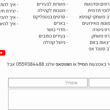
רסים וסדנאות
-
משרות לצעירים
-
איך להתג
לומי תדמית
-
הטבות לקהילה
-
יצירת חיב
ב משחקי קופסא
-
סרטים בנטפליקס
-
איך להכי
ונות מאירועים
- בארים
-
איך להיו
רס גיטרה
- חדרי כושר
ורס משחק
-
צעירים כותבים
צאות בזום
-
ניהול קהילה
ב סטנד אפ
שר באמצעות
המייל
או
הווטסאפ
שלנו:
אבל
0559384488