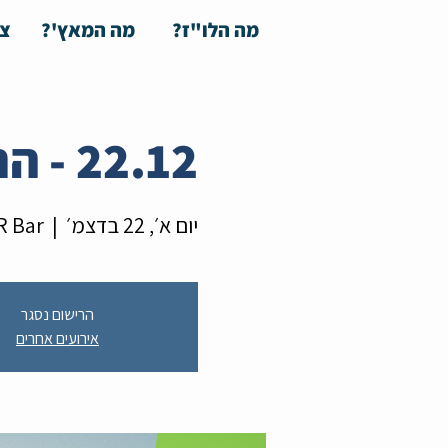
מה הלו"ז?
מה המאץ'?
צע
22.12 - הרצאה: איך לנצח את החרדה
יום א׳, 22 בדצמ׳
  |  
AKER Bar
הרישום נסגר
אירועים אחרים