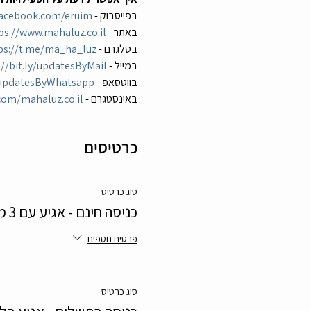
בפייסבוק - 
facebook.com/eruim
באתר - 
ps://www.mahaluz.co.il
בטלגרם - 
ps://t.me/ma_ha_luz
במייל - 
://bit.ly/updatesByMail
בווטסאפ - 
y/updatesByWhatsapp
באינסטגרם - 
om/mahaluz.co.il/
כרטיסים
סוג כרטיס
כניסה חינם - אגיע עם 3 משחקים
פרטים נוספים
סוג כרטיס