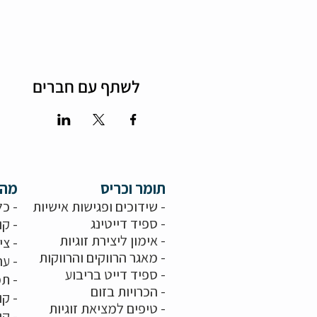
לשתף עם חברים
תומר וכריס
מה 
- שידוכים ופגישות אישיות
- כל
-
ספיד דייטינג
- קו
-
אימון ליצירת זוגיות
-
צי
-
מאגר הרווקים והרווקות
-
ער
- ספיד דייט בריבוע
- תמ
-
הכרויות בזום
-
קו
-
טיפים למציאת זוגיות
- ק