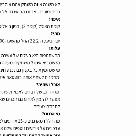
לא משנה איזה משחק אתם אוהבים: קט
רבים וטובים... אנחנו מביאים כ-25 משחקים, והמשתתפים מביאים עוד משחקים משלהם אז בטוח תמצאו משהו שאתם אוהבים
איפה? 
קומת האוכל (קומה 2), קניון ביאליק - ביאליק 76, רמת גן הקניון המתחדש בביאליק סגר לנו מתחם חדש שמתאים בדיוק ויפיפה לפעילות שלנו
מתי? 
יום רביעי, ה-22.2 החל מהשעה 19:00 ועד שיכבו לנו את האורות
עלות? 
ההשתתפות היא בעלות של עשרה ש
מי שמביא איתו 3 משחקים ומעלה נכנס חינם! 
מי שמזמין אוכל בקניון גם נכנס חינ
 מוזמנים לשתף אותנו בווטסאפ אי
אוכל ושתיה?
 מגוון רחב של דברים לאכול ולשתות 
אפשר להזמין לאירוע גם חברים שאי
לחבר'ה צעירים
מי אנחנו? 
עדכונים על אירועים נוספים שלנו א
איך אפשר לדעת על הפעילויות ה