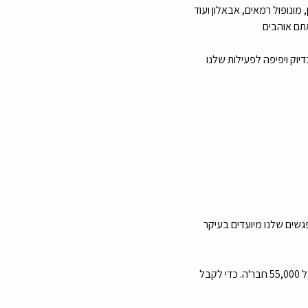
ונופול רמאים, אבאלון ועוד 
גשים שלנו מיועדים בעיקר 
מה הלו"ז מארגנים כ-15 אירועים לצעירים מדי חודש בשיתוף עם קבוצת הפייסבוק צעירי רמת גן גבעתיים שמונה מעל 55,000 חבר'ה. כדי לקבל 