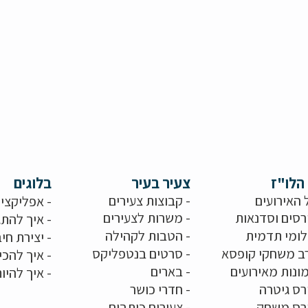
הלו"ז
צעיר בעיר
בלוגים
 האירועים
- קבוצות צעירים
-
אפליקציו
רסים וסדנאות
-
משרות לצעירים
-
איך להתג
לומי תדמית
-
הטבות לקהילה
-
יצירת חיב
ב משחקי קופסא
-
סרטים בנטפליקס
-
איך להכי
ונות מאירועים
- בארים
-
איך להיו
רס גיטרה
- חדרי כושר
ורס משחק
-
צעירים כותבים