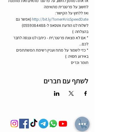
אז אתה מוזמן לחשוב על פרטנר מתאים ואת מוזמנת 
לחשוב על פרטנרית מתאימה  
ואז ללחוץ על הקישור: 
http://bit.ly/TomerKrisSpeedDate
 (אפשר גם 
לשלוח לנו הודעת ווטסאפ ל-0559384488) 
בהצלחה :) 
* אם לא מצאת פרטנר\ית - כיתבו לנו וננסה לחבר 
לכם...  
* כדי לשמור על מתח ועניין רשימת המשתתפים 
באירוע חסויה :) 
תומר וכריס 
לשתף עם חברים