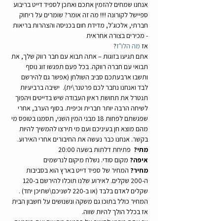
אנחנו שמחים להזמין אתכם ואתכן לספיד דייט בריבוע 
ספיישל לקורונה !!!! מה זה אומר? שומרים על ריחוק 
חברתי, אלכוג'ל, מדידת חום בכניסה והצהרות בריאות 
- מכירים בצורה אחראית
אז 
מה הלו"ז
? 
אתם תגיעו בזוגות – אתה תבוא עם חבר רווק שלך, את 
תבואי עם חברה רווקה. בכל פעם תפגשו זוג נוסף 
ותשבו ארבעתכם סביב השולחן (אפשר גם להירשם 
לבד ואנחנו נחבר לכם פרטנר\ית).  ישיבה ברביעיות 
תנטרל את תחושת ראיון העבודה שיש בדייטים ויהפוך 
לשיחה הרבה יותר חברית וכיפית. בסוף הערב, אחרי 
שפגשתם לפחות 18 מבני המין השני, תסמנו בטופס מי 
מהם מוצא חן בעיניכם ועם מי תירצו להמשיך להיות 
בקשר. אנחנו כבר נעשה את החיבורים אחרי האירוע. 
מתי?
  פתיחת דלתות בשעה 20:00 
איפה?
 מקום סודי. נשלח מיקום לנרשמים
מחיר?
 המחיר של ספיד דייט בארץ הוא בסביבות 
ה-200 שקלים. לאירוע שלנו תוכלו להירשם ב-120 
שקלים לאדם בלבד (או ב-220 לשניכם\שתיכן יחד) . 
המחיר כולל בתוכו גם משקה ונשנושים על חשבון הבית 
אז בכלל הולך להיות שווה. 