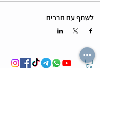
לשתף עם חברים
מה הלו"ז
תומר וכריס
- כל האירועים
- שידוכים ופגישות אישיות
- קורסים וסדנאות
-
ספיד דייטינג
-
אימון ליצירת זוגיות
-
צילומי תדמית
-
מאגר הרווקים והרווקות
-
ערב משחקי קופסא
- ספיד דייט בריבוע
- תמונות מאירועים
-
הכרויות בזום
-
קורס גיטרה
-
טיפים למציאת זוגיות
- קורס משחק
- הצילו את הדייט
- הרצאות בזום
-
חתונה חברתית
-
ערב סטנד אפ
צעיר בעיר
בלוגים