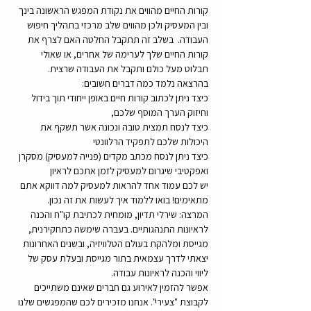
קורות החיים מהווים את נקודת המפגש הראשונה בינך 
ובין המעסיק ולכן מהווים שלב מרכזי בתהליך חיפוש 
העבודה.  בשלב זה תתקבל החלטה האם לצרף את 
קורות החיים שלך לערימה של אחרים, או שאולי 
תבלוט מעל כולם ותקבל את העבודה שרצית. 
בהרצאה נלמד כמה דברים חשובים: 
כיצד ניתן לכתוב קורות חיים באופן ייחודי תוך בידול 
וחיזוק הערך המוסף שלכם, 
כיצד לנסח תמצית טובה ונכונה אשר תשקף את 
היכולות שלכם לתפקיד הרלוונטי
כיצד ניתן לנסח מכתב מקדים (פנייה למעסיק) מסקרן 
ואפקטיבי שיגרום למעסיק לזמן אתכם לראיון
יש לכם עמוד אחד להראות למעסיק למה דווקא אתם 
מתאימים! בואו ללמוד איך לעשות את זה נכון.
המרצה: שירלי תדיון, מומחית לכתיבת קו"ח והכנה 
לראיונות התנהגותיים. בעברה שימשה כתחקירנית, 
מגייסת ומלהקת בעולם הטלוויזיה, ובשנים האחרונות 
יצאתי לדרך עצמאית בתור מגייסת ובעלת עסק של 
ליווי והכנה לראיונות עבודה.
אפשר להזמין לאירוע גם חברים שאינם משתייכים 
לקבוצת "צעירי". אנחנו מזכירים לכם שהמפגשים שלנו 