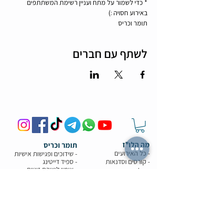
* כדי לשמור על מתח ועניין רשימת המשתתפים 
באירוע חסויה :) 
תומר וכריס 
לשתף עם חברים
מה הלו"ז
תומר וכריס
- כל האירועים
- שידוכים ופגישות אישיות
- קורסים וסדנאות
-
ספיד דייטינג
-
אימון ליצירת זוגיות
-
צילומי תדמית
-
מאגר הרווקים והרווקות
-
ערב משחקי קופסא
- ספיד דייט בריבוע
- תמונות מאירועים
-
הכרויות בזום
-
קורס גיטרה
-
טיפים למציאת זוגיות
- קורס משחק
- הצילו את הדייט
- הרצאות בזום
-
חתונה חברתית