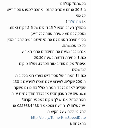
בקשתם? קבלתם!!
ב-30.9 אנחנו שמחים להזמין אתכם למפגש ספיד דייט 
קלאסי
אז 
מה הלו"ז
? 
במהלך הערב תצאו ל-15 דייטים של 5-6 דקות (אנחנו 
נספק לכם נושא שיחה שונה לכל דייט) 
בסוף הערב תסמנו לנו את מי הייתם רוצים להכיר מבין 
כל מי שפגשתם.
אנחנו כבר נעשה את החיבורים אחרי האירוע
מתי?
  פתיחת דלתות בשעה 20:30 
איפה?
 מקום סודי באזור המרכז. נשלח מיקום 
לנרשמים
מחיר?
 המחיר של ספיד דייט בארץ הוא בסביבות 
ה-200 שקלים. לאירוע שלנו תוכלו להירשם ב-130 
שקלים לאדם בלבד. המחיר כולל בתוכו גם משקה 
ונשנושים על חשבון הבית אז בכלל הולך להיות שווה. 
רוצה לבדוק אם יש לך מקום במפגש הקרוב? 
 יש לשלוח לנו הודעת ווטסאפ ל-0559384488 או 
לחלופין ללחוץ על הקישור: 
http://bit.ly/TomerKrisSpeedDate
בהצלחה :) 