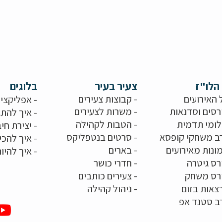
הלו"ז
צעיר בעיר
בלוגים
 האירועים
- קבוצות צעירים
-
אפליקציו
רסים וסדנאות
-
משרות לצעירים
-
איך להתג
לומי תדמית
-
הטבות לקהילה
-
יצירת חיב
ב משחקי קופסא
-
סרטים בנטפליקס
-
איך להכי
ונות מאירועים
- בארים
-
איך להיו
רס גיטרה
- חדרי כושר
ורס משחק
-
צעירים כותבים
צאות בזום
-
ניהול קהילה
ב סטנד אפ