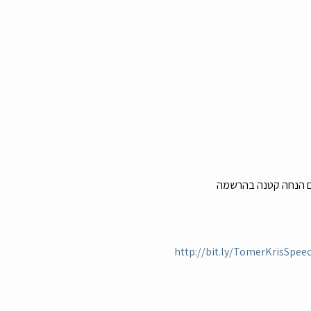
וכלו להירשם ב-160 שקלים לאדם בלבד (עם הנחה קטנה בהרשמה 
http://bit.ly/TomerKrisSpee