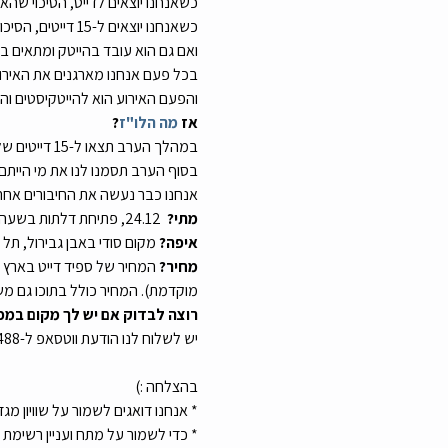
כשאנחנו יוצאים לדייט, הסיכוי שה
כשאנחנו יוצאים ל-15 דייטים, הסיכוי שנכיר מישהו מדויק לנו גדול פי כמה.
ואם גם הוא עובד בהייטק ומתאים בג
בכל פעם אנחנו מארגנים את האירוע
והפעם האירוע הוא להייטקיסטים והיי
אז 
מה הלו"ז
?
במהלך הערב תצאו ל-15 דייטים של 5-6 דקות (אנחנו נספק לכם נושא שיחה שונה לכל דייט)
בסוף הערב תסמנו לנו את מי הייתם
אנחנו כבר נעשה את החיבורים אחרי
מתי?
  24.12, פתיחת דלתות בשעה 20:00
איפה?
 מקום סודי באבן גבירול, תל
מחיר?
מוקדמת). המחיר כולל בתוכו גם מש
רוצה לבדוק אם יש לך מקום במפ
יש לשלוח לנו הודעת ווטסאפ ל-0559384488 או לחלופין ללחוץ על הקישור:
בהצלחה :)
* אנחנו דואגים לשמור על שוויון מג
* כדי לשמור על מתח ועניין רשימ