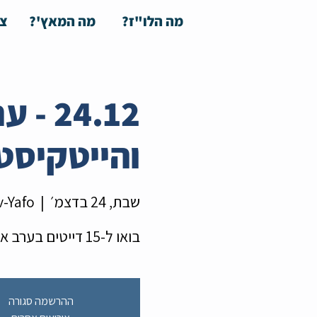
מה הלו"ז?
מה המאץ'?
צע
24.12
והייטקיסט
שבת, 24 בדצמ׳
  |  
v-Yafo
בואו ל-15 דייטים בערב אחד
ההרשמה סגורה