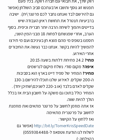
רווק שלך, את תבואי עם חברה רווקה. בכל פעם 
תפגשו זוג נוסף ותשבו ארבעתכם סביב השולחן (אפשר 
גם להירשם לבד ואנחנו נחבר לכם פרטנר\ית).  ישיבה 
ברביעיות תנטרל את תחושת ראיון העבודה שיש 
בדייטים ויהפוך לשיחה הרבה יותר חברית וכיפית. בסוף 
הערב, אחרי שפגשתם לפחות 18 מבני המין השני, 
תסמנו בטופס מי מהם מוצא חן בעיניכם ועם מי תירצו 
להמשיך להיות בקשר. אנחנו כבר נעשה את החיבורים 
אחרי האירוע. 
מתי?
 24.2 פתיחת דלתות בשעה 20:15 
איפה?
 מקום סודי. נשלח מיקום לנרשמים
מחיר?
 המחיר של ספיד דייט בארץ הוא בסביבות 
ה-200 שקלים. לאירוע שלנו תוכלו להירשם ב-130 
שקלים לאדם בלבד (או ב-220 לשניכם\שתיכן יחד) . 
המחיר כולל בתוכו גם משקה על חשבון הבית אז בכלל 
הולך להיות שווה. 
אז אתה מוזמן לחשוב על פרטנר מתאים ואת מוזמנת 
לחשוב על פרטנרית מתאימה  
ואז ללחוץ על הקישור: 
http://bit.ly/TomerKrisSpeedDate
 (אפשר גם 
לשלוח לנו הודעת ווטסאפ ל-0559384488) 
בהצלחה :) 