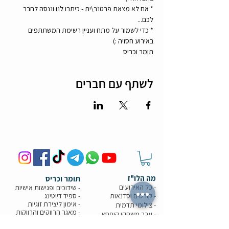
* אם לא מצאת פרטנר\ית - כיתבו לנו וננסה לחבר 
לכם...  
* כדי לשמור על מתח ועניין רשימת המשתתפים 
באירוע חסויה :) 
תומר וכריס 
לשתף עם חברים
מה הלו"ז
תומר וכריס
- כל האירועים
- שידוכים ופגישות אישיות
- קורסים וסדנאות
-
ספיד דייטינג
-
אימון ליצירת זוגיות
-
צילומי תדמית
-
מאגר הרווקים והרווקות
-
ערב משחקי קופסא
- ספיד דייט בריבוע
- תמונות מאירועים
-
הכרויות בזום