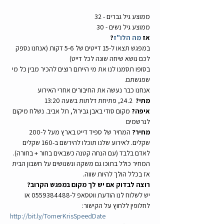
ממוצע גיל גברים - 32
ממוצע גיל נשים - 30
אז 
מה הלו"ז
?
במפגש תצאו ל-15 דייטים של 5-6 דקות (אנחנו נספק 
לכם נושא שיחה שונה לכל דייט)
בסופו תסמנו לנו את מי הייתם רוצים להכיר מבין כל מי 
שפגשתם.
אנחנו כבר נעשה את החיבורים אחרי האירוע
מתי?
  24.2, פתיחת דלתות בשעה 13:20
איפה?
 מקום סודי באבן גבירול, תל אביב. נשלח מיקום 
לנרשמים
מחיר?
 המחיר של ספיד דייט בארץ מעל ל-200 
שקלים. לאירוע שלנו תוכלו להירשם ב-160 שקלים 
לאדם בלבד (עם הנחה קטנה כשבאים בחור + בחורה). 
המחיר כולל בתוכו גם משקה ונשנושים על חשבון הבית 
אז בכלל הולך להיות שווה.
רוצה לבדוק אם יש לך מקום במפגש הקרוב?
יש לשלוח לנו הודעת ווטסאפ ל-0559384488 או 
לחלופין ללחוץ על הקישור:
http://bit.ly/TomerKrisSpeedDate