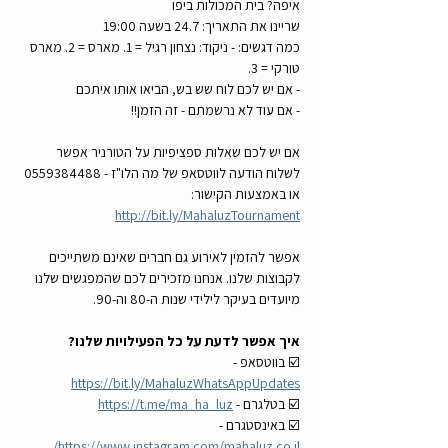
איפה? בית המכולות ביפו
שריינו את התאריך: 24.7 בשעה 19:00
כמה דגשים: - ניקוד: נצחון רגיל = 1. מארס = 2. מארס 
טורקי = 3. 
- אם יש לכם לוח שש בש, הביאו אותו איתכם 
- אם עוד לא נרשמתם - זה הזמן!!   
אם יש לכם שאלות ספציפיות על הטורניר אפשר 
לשלוח הודעה לווטסאפ של מה הלו"ז - 0559384488 
או באמצעות הקישור: 
http://bit.ly/MahaluzTournament
אפשר להזמין לאירוע גם חברים שאינם משתייכים 
לקבוצות שלנו. אנחנו מזכירים לכם שהמפגשים שלנו 
מיועדים בעיקר לילידי שנות ה-80 וה-90.
איך אפשר לדעת על כל הפעילויות שלנו?
☑️ בווטסאפ - 
https://bit.ly/MahaluzWhatsAppUpdates
☑️ בטלגרם - 
https://t.me/ma_ha_luz
☑️ באינסטגרם - 
https://www.instagram.com/mahaluz.co.il/