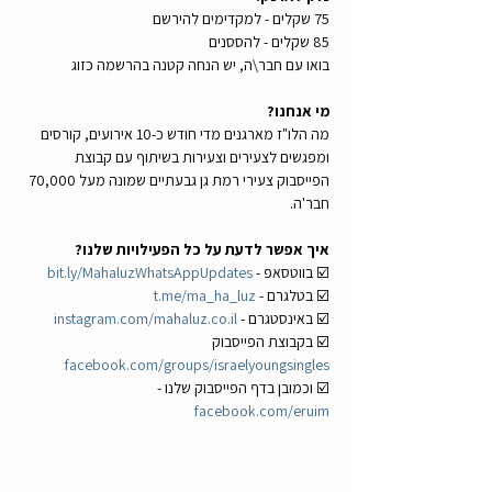
75 שקלים - למקדימים להירשם
85 שקלים - להססנים
בואו עם חבר\ה, יש הנחה קטנה בהרשמה כזוג
מי אנחנו? 
מה הלו"ז מארגנים מדי חודש כ-10 אירועים, קורסים 
ומפגשים לצעירים וצעירות בשיתוף עם קבוצת 
הפייסבוק צעירי רמת גן גבעתיים שמונה מעל 70,000 
חבר'ה.
איך אפשר לדעת על כל הפעילויות שלנו?
☑️ בווטסאפ - 
bit.ly/MahaluzWhatsAppUpdates
☑️ בטלגרם - 
t.me/ma_ha_luz
☑️ באינסטגרם - 
instagram.com/mahaluz.co.il
☑️ בקבוצת הפייסבוק 
facebook.com/groups/israelyoungsingles
☑️ וכמובן בדף הפייסבוק שלנו - 
facebook.com/eruim