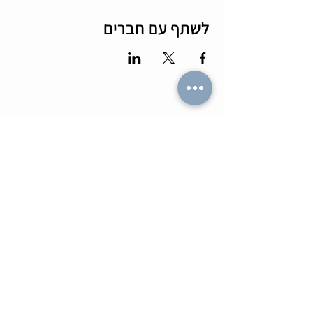
לשתף עם חברים
מה הלו"ז
תומר וכריס
- כל האירועים
- שידוכים ופגישות אישיות
- קורסים וסדנאות
-
ספיד דייטינג
-
אימון ליצירת זוגיות
-
צילומי תדמית
-
מאגר הרווקים והרווקות
-
ערב משחקי קופסא
- ספיד דייט בריבוע
- תמונות מאירועים
-
הכרויות בזום
-
קורס גיטרה
-
טיפים למציאת זוגיות
- קורס משחק
- הצילו את הדייט
- הרצאות בזום
-
חתונה חברתית
-
ערב סטנד אפ
צעיר בעיר
בלוגים
- קבוצות צעירים
-
אפליקציות הכרויות