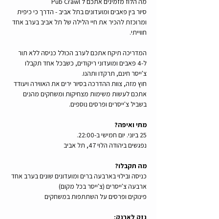
מה הלוז מזמינים אתכם ל Pub Crawl
סיור בין פאבים ומועדונים בתל אביב - הדרך כי כיפית 
ומרוכזת להכיר את חיי הלילה של תל אביב בערב אחד 
חווייתי.  
המדריכה תיקח אתכם לערב הכולל כניסה ללא תור 
ל-4 פאבים ומועדוני ריקודים, כשבכל אחד תקבלו 
צ'ייסר חינם, תרקדו ותהנו. 
חוץ מזה, צוות ההדרכה בסיור ירים את האווירה ויעודד 
אתכם לעשות משימות מצחיקות ומשחקים מהנים 
בשביל צ'ייסרים ופרסים נוספים.
מתי ואיפה?
25 ביוני. יום חמישי ב-22:00.
נפגשים ביהודה הלוי 47, תל אביב
מה תקבלו?
כניסה ובילוי בארבעה ברים ומועדונים שונים בערב אחד
ארבעה צ'ייסרים (צ'ייסר בכל מקום)
פינוקים ופרסים על השתתפות במשחקים
נזק לארנק: