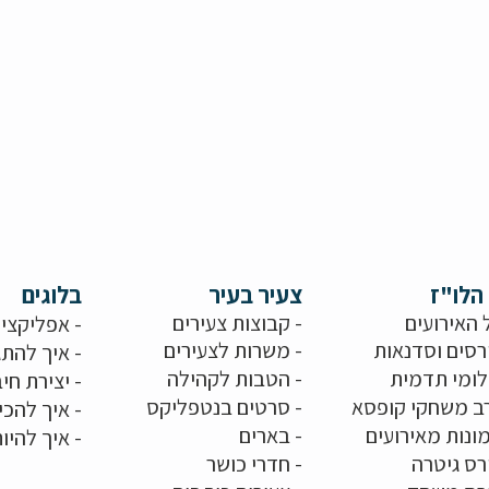
הלו"ז
צעיר בעיר
בלוגים
 האירועים
- קבוצות צעירים
-
אפליקציו
רסים וסדנאות
-
משרות לצעירים
-
איך להתג
לומי תדמית
-
הטבות לקהילה
-
יצירת חיב
ב משחקי קופסא
-
סרטים בנטפליקס
-
איך להכי
ונות מאירועים
- בארים
-
איך להיו
רס גיטרה
- חדרי כושר