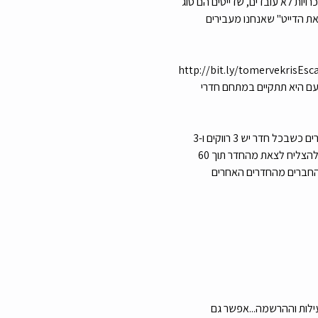
יות לא עובדים, שדייטים הם סוג 
ת הדייט" שאנחנו מעבירים 
http://bit.ly/tomervekrisE
 בחורות ואפילו נוצרו כמה זוגות. הפעם היא תתקיים במתחם חדרי 
אנחנו ניפגש כולנו במתחם חדרי בריחה, נשתה משהו, נתמנגל קצת עם החבר'ה ואז אנחנו נחלק אתכם לשישה חדרים כשבכל חדר יש 3 רווקים ו-3 
רווקות (אנחנו דואגים לעשות התאמה לפי הגילאים). לכל קבוצה תהיה משימה: לשתף פעולה ולפתור יחד חידות כדי להצליח לצאת מהחדר תוך 60 
 החברים מהחדרים האחרים 
 את כל הפרטים לגבי הפעילות וההרשמה...אפשר גם 