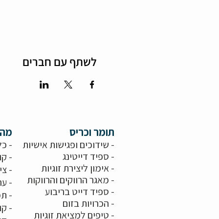
לשתף עם חברים
תומר וכריס
מה 
- שידוכים ופגישות אישיות
- כל
-
ספיד דייטינג
- קו
-
אימון ליצירת זוגיות
-
צי
-
מאגר הרווקים והרווקות
-
ער
- ספיד דייט בריבוע
- תמ
-
הכרויות בזום
-
קו
-
טיפים למציאת זוגיות