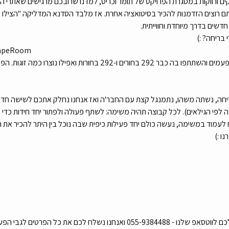
ם ורווקות במסגרת הפרויקט של תומר וכריס, למדנו שרובכם מרגישים שאתרי הכרו
תם רוצים הזדמנות להכיר בסיטואציה אחרת. אז מלבד הסדנא המדליקה "הצילו א
שים בדרך מיוחדת וחווייתית. 
 בריחה? :)
scapeRoom
עד היום קיימנו את הפעילות הזו 18 פעמים והשתתפו בה כבר 292 בחורים ו-292
 לעמוד במשימה, נעשה כולם יחד פעילות כיפית שבה נוכל בין היתר להכיר את
ו :)
אתם שולחים את השם ואת הגיל שלכם לווטסאפ שלנו - 055-9384488 ואנחנו נשלח לכם