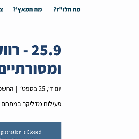
מה הלו"ז?
מה המאץ'?
צע
25.9 -
ומסורתיים
יום ד׳, 25 בספט׳
  |  
החשמו
פעילות מדליקה במתחם ח
gistration is Closed