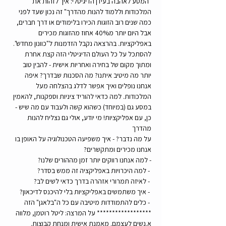
"המסע לאהבה בעידן הדיגיטלי: איך לזהות את 
המלכודות וללמוד להנות מהדרך" זה נכון שעד לפני 
כמה שנים רוב הזוגות הכירו בלימודים או דרך חברים, 
אבל היום יותר מ40% אחוז מהזוגות מכירים 
באפליקציות. בהרצאה נקבל הזדמנות ל"כוונון מחדש". 
להסתכל על כל העולם הדיגיטלי הזה קצת אחרת 
ומתוך מקום של בחירה ואחריות אישית - להבין טוב 
יותר מה מיטיב איתנו? מה הסכנות שבדרך? איפה 
אנחנו נופלים ואיך אפשר לדלג בהצלחה מעל 
המלכודות. למה כדאי להוריד ציניות וספקנות, להאמין 
במסע גם (במיוחד) כשהוא קשה ולעבוד עם מה שיש - 
כן, עם אפליקציות! מי יודע, אולי גם נצליח להנות 
מהדרך
על מה נדבר? - איך משפיעה הטכנולוגיה על האופן בו 
אנחנו מכירים ומתקשרים? 
- למה אנחנו רווקים יותר זמן מההורים שלנו?
 - למה היכרויות באפליקציה זה ממש בסדר?
 - לאיזה תמרורי אזהרה בדרך כדאי לשים לב?
 - איך משתמשים באפליקציות בלי להיכנס לדיכאון?
 - כלים להתמודדות מיטיבה עם כל ה"בלאגן" הזה
****************** על המרצה: ליטל רוטמן, מלווה 
א.נשים לעצמם. מאמנת אישית ומנחת קבוצות. 