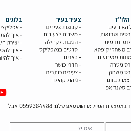
הלו"ז
צעיר בעיר
בלוגים
 האירועים
- קבוצות צעירים
-
אפליקציו
רסים וסדנאות
-
משרות לצעירים
-
איך להתג
לומי תדמית
-
הטבות לקהילה
-
יצירת חיב
ב משחקי קופסא
-
סרטים בנטפליקס
-
איך להכי
ונות מאירועים
- בארים
-
איך להיו
רס גיטרה
- חדרי כושר
ורס משחק
-
צעירים כותבים
צאות בזום
-
ניהול קהילה
ב סטנד אפ
שר באמצעות
המייל
או
הווטסאפ
שלנו:
אבל
0559384488