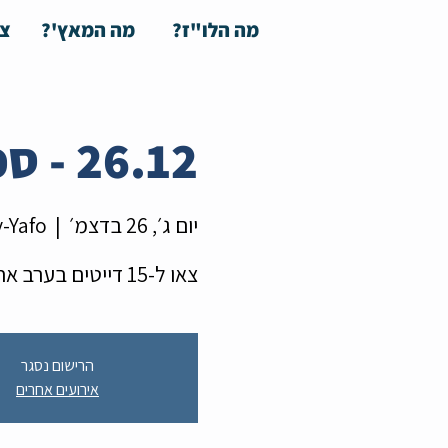
מה הלו"ז?
מה המאץ'?
צע
26.12 - ספיד דייט לצעירים עד גיל 35
יום ג׳, 26 בדצמ׳
  |  
v-Yafo
צאו ל-15 דייטים בערב אחד עם חבר'ה סביב הגילאים שלכם
הרישום נסגר
אירועים אחרים