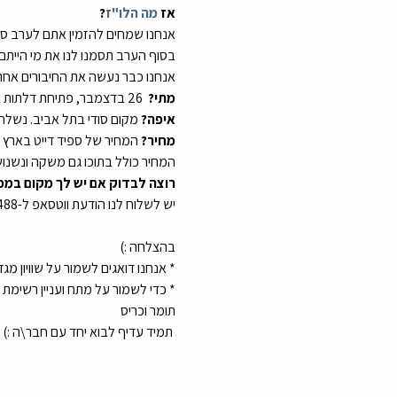
אז 
מה הלו"ז
?
אנחנו שמחים להזמין אתם לערב ספיד דייט שבמהלכו תצאו ל-15 דייטים של
בסוף הערב תסמנו לנו את מי הייתם
אנחנו כבר נעשה את החיבורים אחרי
מתי?
  26 בדצמבר, פתיחת דלתות בשעה 20:00
איפה?
 מקום סודי בתל אביב. נשלח
מחיר?
 המחיר של ספיד דייט בארץ מעל ל-200 שקלים. לאירוע שלנו תוכלו להירשם ב-160 שקלים לאדם בלבד (עם 
המחיר כולל בתוכו גם משקה ונשנוש
רוצה לבדוק אם יש לך מקום במפ
יש לשלוח לנו הודעת ווטסאפ ל-0559384488 או לחלופין ללחוץ על הקישור:
בהצלחה :)
* אנחנו דואגים לשמור על שוויון מג
* כדי לשמור על מתח ועניין רשימ
תומר וכריס
 תמיד עדיף לבוא יחד עם חבר\ה :)