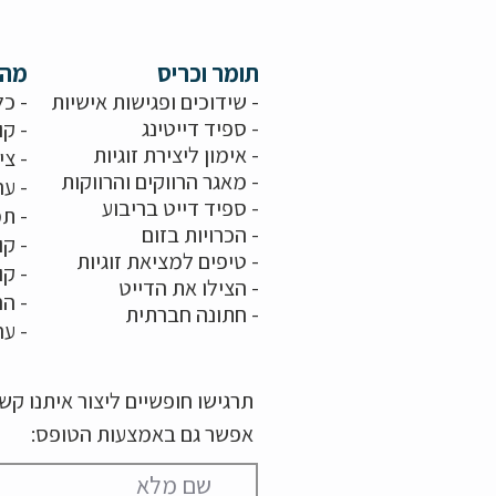
תומר וכריס
מה 
- שידוכים ופגישות אישיות
- כל
-
ספיד דייטינג
- קו
-
אימון ליצירת זוגיות
-
צי
-
מאגר הרווקים והרווקות
-
ער
- ספיד דייט בריבוע
- תמ
-
הכרויות בזום
-
קו
-
טיפים למציאת זוגיות
- ק
- הצילו את הדייט
- הר
-
חתונה חברתית
-
ער
תרגישו חופשיים ליצור איתנו ק
אפשר גם באמצעות הטופס: