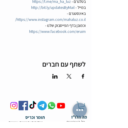
בטלגרם - 
https://t.me/ma_ha_luz
במייל - 
http://bit.ly/updatesByMail
באינסטגרם - 
https://www.instagram.com/mahaluz.co.il/
וכמובן בדף הפייסבוק שלנו - 
https://www.facebook.com/eruim
לשתף עם חברים
מה הלו"ז
תומר וכריס
- כל האירועים
- שידוכים ופגישות אישיות
- קורסים וסדנאות
-
ספיד דייטינג