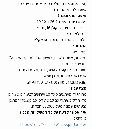
(אל דאגה, אנחנו נחלק בפנים שמחת חיים למי 
ששכח להביא מהבית)
איפה, מתי וכמה?
ניפגש ביום חמישי ה26.9 ב-19:30 
בביכורי העיתים, לינקולן 16, תל אביב.
נזק לארנק:
עלות בהרשמה מוקדמת: 60 שקלים
המנחה:
עומר וייס
מאלתר, שחקן ("שבת, ראשון, שני", "מבקר המדינה") 
ומרצה לארגונים.
מייסד קבוצת Break a leg, אנסמבל מאלתרים.
אבא גאה לשד טזמני בן חמש.
שונא כוסברה, שווה נפש לגבי פטרוזיליה.
קצת עלינו:
מה הלו"ז מארגנים מעל 10 אירועים לצעירים וצעירים 
מדי חודש בשיתוף עם קבוצת הפייסבוק צעירי רמת גן 
גבעתיים שמונה מעל 65,000 חבר'ה.
איך אפשר לדעת על כל הפעילויות שלנו?
בווטסאפ - 
https://bit.ly/MahaluzWhatsAppUpdates