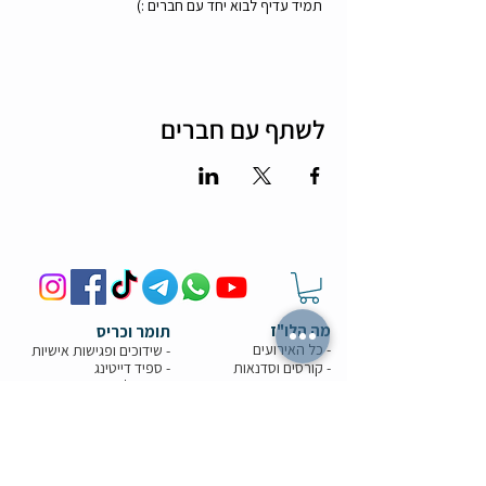
 תמיד עדיף לבוא יחד עם חברים :)
לשתף עם חברים
מה הלו"ז
תומר וכריס
- כל האירועים
- שידוכים ופגישות אישיות
- קורסים וסדנאות
-
ספיד דייטינג
-
אימון ליצירת זוגיות
-
צילומי תדמית
-
מאגר הרווקים והרווקות
-
ערב משחקי קופסא
- ספיד דייט בריבוע
- תמונות מאירועים
-
הכרויות בזום
-
קורס גיטרה
-
טיפים למציאת זוגיות
- קורס משחק
- הצילו את הדייט
- הרצאות בזום