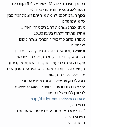
במהלך הערב תצאו ל-15 דייטים של 5-6 דקות (אנחנו 
נספק לכם נושא שיחה שונה לכל דייט)
בסוף הערב תסמנו לנו את מי הייתם רוצים להכיר מבין 
כל מי שפגשתם.
אנחנו כבר נעשה את החיבורים אחרי האירוע
מתי?
  פתיחת דלתות בשעה 20:30
איפה?
 מקום סודי באזור המרכז. נשלח מיקום 
לנרשמים
מחיר?
 המחיר של ספיד דייט בארץ הוא בסביבות 
ה-200 שקלים. לאירוע שלנו תוכלו להירשם ב-150 
שקלים לאדם בלבד (130 שקלים בהרשמה מוקדמת). 
המחיר כולל בתוכו גם משקה ונשנושים על חשבון הבית 
אז בכלל הולך להיות שווה.
רוצה לבדוק אם יש לך מקום במפגש הקרוב?
יש לשלוח לנו הודעת ווטסאפ ל-0559384488 או 
לחלופין ללחוץ על הקישור: 
http://bit.ly/TomerKrisSpeedDate
בהצלחה :)
* כדי לשמור על מתח ועניין רשימת המשתתפים 
באירוע חסויה
תומר וכריס