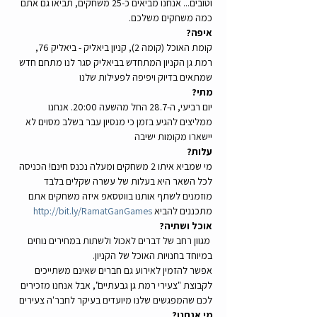
וטובים... אנחנו מביאים כ-25 משחקים, תביאו גם אתם 
כמה משחקים משלכם.
איפה? 
קומת האוכל (קומה 2), קניון ביאליק - ביאליק 76, 
רמת גן הקניון המתחדש בביאליק סגר לנו מתחם חדש 
שמתאים בדיוק ויפיפה לפעילות שלנו
מתי? 
יום רביעי, ה-28.7 החל מהשעה 20:00. אנחנו 
ממליצים להגיע בזמן כי מנסיון עבר בשלב מסוים לא 
יישארו מקומות ישיבה
עלות? 
מי שמביא איתו 2 משחקים ומעלה נכנס חינם! הכניסה 
לכל השאר היא בעלות של עשרה שקלים בלבד 
מוזמנים לשתף אותנו בווטסאפ איזה משחקים אתם 
מתכננים להביא 
http://bit.ly/RamatGanGames
אוכל ושתיה?
 מגוון רחב של דברים לאכול ולשתות במחירים נוחים 
במיוחד בחנויות האוכל של הקניון.
אפשר להזמין לאירוע גם חברים שאינם משתייכים 
לקבוצת "צעירי רמת גן גבעתיים", אבל אנחנו מזכירים 
לכם שהמפגשים שלנו מיועדים בעיקר לחבר'ה צעירים
מי אנחנו? 