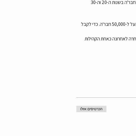
 אפשר להזמין לאירוע גם חברים שאינם משתייכים לקבוצה. אנחנו מזכירים לכם שהמפגשים שלנו מיועדים בעיקר לחבר'ה בשנות ה-20 וה-30 
מה הלו"ז מארגנים כ-15 אירועים לצעירים מדי חודש בשיתוף עם קבוצת הפייסבוק "צעירי רמת גן גבעתיים" המונה מעל ל-50,000 חבר'ה. כדי לקבל 
רים הכי גדולה, הכי פעילה והכי שווה בארץ. מונה כיום מעל 53,000 חבר'ה ונבחרה לאחרונה כאחת הקהילות 
הכרטיסים אזלו