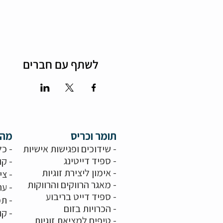
לשתף עם חברים
תומר וכריס
מה 
- שידוכים ופגישות אישיות
- כל
-
ספיד דייטינג
- קו
-
אימון ליצירת זוגיות
-
צי
-
מאגר הרווקים והרווקות
-
ער
- ספיד דייט בריבוע
- תמ
-
הכרויות בזום
-
קו
-
טיפים למציאת זוגיות