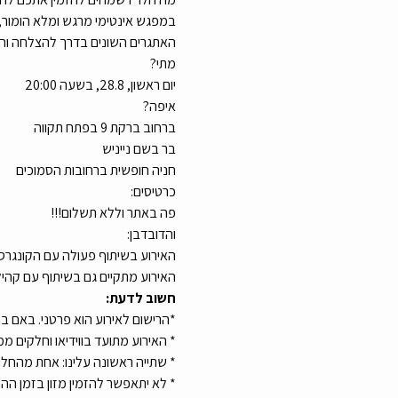
במפגש אינטימי מרגש ומלא הומור, י
האתגרים השונים בדרך להצלחה והתחנ
מתי?
יום ראשון, 28.8, בשעה 20:00
איפה?
ברחוב ברקת 9 בפתח תקווה
בר בשם נייניש
חניה חופשית ברחובות הסמוכים
כרטיסים:
פה באתר וללא תשלום!!!
והדובדבן:
האירוע בשיתוף פעולה עם הקונגרס
האירוע מתקיים גם בשיתוף עם קהילת
חשוב לדעת:
*הרישום לאירוע הוא פרטני. באם בר
* האירוע מתועד בווידיאו וחלקים ממ
* שתייה ראשונה עלינו: אחת מהחלופ
* לא יתאפשר להזמין מזון בזמן ההר