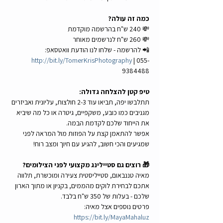
כמה זה עולה?
💸 240 ש"ח בהרשמה מוקדמת
💸 260 ש"ח לנרשמים מאוחר
📲 להרשמה - שלחו לנו הודעת וואטסאפ: 
http://bit.ly/TomerKrisPhotography
 | 055-
9384488
טיפ קטן להצלחה גדולה:
תתלבשו יפה, תביאו עוד 2-3 חולצות, עליונית ואביזרים 
מגניבים כמו כובע, משקפיים, גיטרה או כל מה שיביא 
את הייחוד שלכם לקדמת הבמה.
אפשר להתאמן קצת על הפוזות מול המראה לפני 
שמגיעים והכי חשוב, להגיע עם חיוך ומצב רוח!
🎁 רוצים גם סטיילינג מקצועי לפני הצילומים?
מאיה טננבאום, סטייליסטית צעירה ומוכשרת, תלווה 
אתכם לבחירת לוקים מהממים, בקניון או מתוך הארון 
שלכם - בעלות של 350 ש"ח בלבד.
פרטים נוספים אצל מאיה: 
https://bit.ly/MayaMahaluz