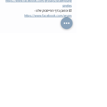
https://www.facebook.com/groups/israelyoung
singles
☑️ וכמובן בדף הפייסבוק שלנו - 
https://www.facebook.com/eruim
לשתף עם חברים
מה הלו"ז
תומר וכריס
- כל האירועים
- שידוכים ופגישות אישיות
- קורסים וסדנאות
-
ספיד דייטינג
-
אימון ליצירת זוגיות
-
צילומי תדמית
-
מאגר הרווקים והרווקות
-
ערב משחקי קופסא
- ספיד דייט בריבוע