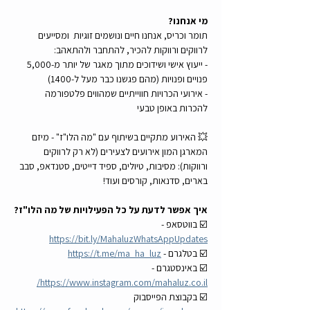
מי אנחנו?
תומר וכריס, אנחנו חיים ונושמים זוגיות  ומסייעים 
לרווקים ורווקות להכיר, להתחבר ולהתאהב:
- ייעוץ אישי ושידוכים מתוך מאגר של יותר מ-5,000 
פנויים ופנויות (מהם פגשנו כבר מעל ל-1400)
- אירועי הכרויות חווייתיים שמהווים פלטפורמה 
להכרות באופן טבעי
💥 האירוע מתקיים בשיתוף עם "מה הלו"ז" - מיזם 
המארגן המון אירועים לצעירים (לא רק לרווקים 
ורווקות): מסיבות, טיולים, ספיד דייטים, סטנדאפ, סבב 
בארים, סדנאות, קורסים ועוד!
איך אפשר לדעת על כל הפעילויות של מה הלו"ז?
☑️ בווטסאפ - 
https://bit.ly/MahaluzWhatsAppUpdates
☑️ בטלגרם - 
https://t.me/ma_ha_luz
☑️ באינסטגרם - 
https://www.instagram.com/mahaluz.co.il/
☑️ בקבוצת הפייסבוק 