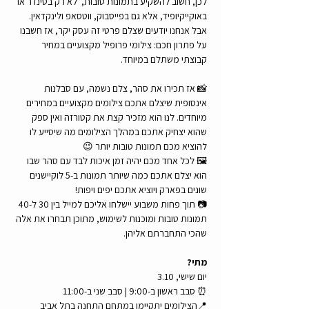
לכן, חשוב להשקיע בתמונות טובות,  לא רק בטינדר או 
באוקייקיופיד, אלא גם בפייסבוק, ווטסאפ ולינקדאין.
אבל אנחנו יודעים שצלם פרטי זה עסק יקר, אז חשבנו 
על פתרון חכם: צילומי פרופיל מקצועיים במחיר 
קבוצתי משתלם במיוחד.
📸 אז תכירו את סהר, צלם נשמה, עם סבלנות 
אינסופית שיצלם אתכם צילומים מקצועיים במחירים 
מיוחדים. לנו הוא מזכיר קצת את קטורזה ואין ספק 
שהוא יצחיק אתכם במהלך הצילומים מה שיסייע לו 
להוציא מכם תמונות טובות יותר 😉
🖼️ לכל אחד מכם יהיה זמן איכות לבד עם סהר שבו 
הוא יצלם אתכם כמה שיותר תמונות ב-5 לוקיישנים 
שונים בפארק ויוציא אתכם יפים ויפות! 
📷 תוך פחות משבוע יישלחו אליכם למייל בין 30 ל-40 
תמונות טובות ומוכנות לשימוש, מתוכן תבחרו את אלה 
שהכי התחברתם אליהן.
מתי?
יום שישי, 3.10
⏰ סבב ראשון ב-9:00 | סבב שני ב-11:00
📍הצילומים יתקיימו במתחם התחנה בתל אביב