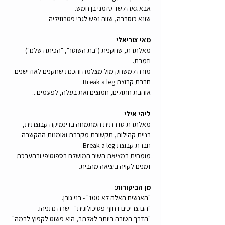
אבא גאה לשד טזמני בן חמש.
שונא כוסברה, שווה נפש לגבי פטרוזיליה.
מאי צוריאלי
מאלתרת, שחקנית ("בת השוטר", "הכיתה שלנו") 
וזמרת.
מורה למשחק מול מצלמה והכנת שחקנים לאודישנים.
חברת קבוצת Break a leg.
אוהבת חתולים, חמוצים ואת בעלה, לפעמים...
ליהי אילי
מאלתרת סדרתית המתמחה בדינמיקה קבוצתית, 
בניית קהילות, תקשורת מקרבת ואומנות ההקשבה. 
חברת קבוצת Break a leg.
מומחית במציאת השיר המושלם בספוטיפי ובהערכת 
זמנים לקויה ביציאה מהבית.
מן הביקורות:
"האנשים האלה לא 100" - בני גורן.
"הם צריכים דחוף פסיכולוגית" - שרה נתניהו.
"הדרך הטובה ביותר לאלתר, היא פשוט לקפוץ לבמה" 