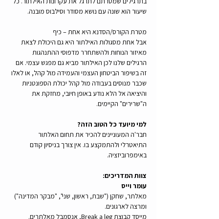
בתרגילים שמטרתם לתרגל את עקרונות האילתור. כל 
שיעור הוא שונה עם נושא מסודר וסילבוס מובנה.
מטרת הקורס/הסדנא היא אחת – כיף
אבל אחת מסגולות האילתור היא גם היכולת לצאת 
מאיזור הנוחות ולהשתחרר מדפוסי ההתנהגות 
הרגילים שלנו לכן האילתור מביא גם מפגש עצמי. אם 
זה בשיפור הביטחון העצמי והעמידה מול קהל, או לאלו 
שכבר מנוסים בעבודה מול קהל יכולת הספונטניות 
והיציאה אל הלא נודע באופן חיובי, מחזקת את 
ה"שרירים" הקיימים.
למי מיועד כל הטוב הזה?
חבר'ה המעוניינים להכיר את תחום האלתור 
התיאטרלי ולהתמקצע בו. אין צורך בניסיון קודם 
באימפרוביזציה.
צוות המדריכים:
עומר וייס
מאלתר, שחקן ("שבת, ראשון, שני", "מבקר המדינה") 
ומרצה לארגונים.
מייסד קבוצת Break a leg, אנסמבל מאלתרים.