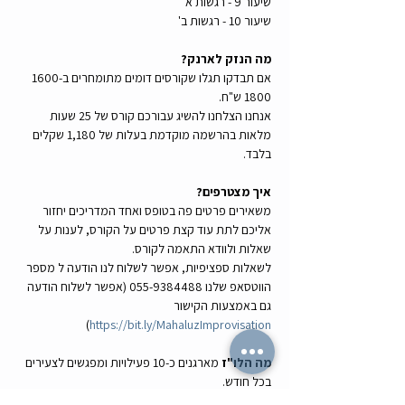
שיעור 9 - רגשות א'
שיעור 10 - רגשות ב'
מה הנזק לארנק? 
אם תבדקו תגלו שקורסים דומים מתומחרים ב1600-
1800 ש"ח. 
אנחנו הצלחנו להשיג עבורכם קורס של 25 שעות 
מלאות בהרשמה מוקדמת בעלות של 1,180 שקלים 
בלבד.
איך מצטרפים? 
משאירים פרטים פה בטופס ואחד המדריכים יחזור 
אליכם לתת עוד קצת פרטים על הקורס, לענות על 
שאלות ולוודא התאמה לקורס.
לשאלות ספציפיות, אפשר לשלוח לנו הודעה ל מספר 
הווטסאפ שלנו 055-9384488 (אפשר לשלוח הודעה 
גם באמצעות הקישור 
) 
https://bit.ly/MahaluzImprovisation
מה הלו"ז
 מארגנים כ-10 פעילויות ומפגשים לצעירים 
בכל חודש.
איך אפשר לדעת על כל האירועים והפעילויות הבאות 