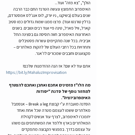
הולך", "צא מזה" ועוד...
האימפרוב התפוצץ ונעשה הטרנד החם כבר הרבה 
שנים בעולם (בשיקגו , ניו יורק, לוס אנג’לס אמסטרדם, 
ברלין טורנטו ועוד). פרצו ממנו שמות גדולים כמו סטיב 
קארל, וויל פארל, טינה פיי ועוד רבים וטובים. בשנים 
האחרונות האימפרוב חווה תסיסה גם בסצינה התל 
אביבית. בכל שנה מתקיימים עשרות פסטיבלים 
ותחרויות בכל רחבי העולם של להקות מאלתרים – 
מקצוענים וחובבים שמכורים לז’אנר. 
אתם עוד לא שם? אז הנה ההזדמנות שלכם!
https://bit.ly/MahaluzImprovisation
מה הלו"ז מזמינים אתכם ואתכן ואתכם להצטרף 
למחזור נוסף של סדנת "יסודות 
האימפרוביזציה". 
הסדנה מועברת ע"י קבוצת Break a leg – אנסמבל 
מאלתרים ששמו לעצמם מטרה שכל אחת ואחד 
יתמכרו לאימפרוב, לצרף עוד אנשים לקהילת 
המאלתרים בארץ וללמד את המשתתפים גם משהו 
על עצמם בדרך. במפגשי הקבוצה מתמקדים 