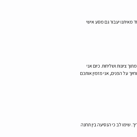
 מאיתנו יעבור גם מסע אישי 
תרשמו ונתראה.מי מדריך? היי חברים, שמי דן הירש, עליתי לארץ ממכסיקו לפני 10 שנים מתוך ציונות ושליחות. כיום אני 
חיוך על הפנים, אני מזמין אותכם 
 שימו לב כי הנסיעה בין תחנה 