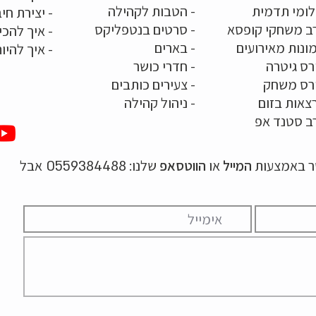
לומי תדמית
-
הטבות לקהילה
-
יצירת חיב
ב משחקי קופסא
-
סרטים בנטפליקס
-
איך להכי
ונות מאירועים
- בארים
-
איך להיו
רס גיטרה
- חדרי כושר
ורס משחק
-
צעירים כותבים
צאות בזום
-
ניהול קהילה
ב סטנד אפ
שר באמצעות
המייל
או
הווטסאפ
שלנו:
אבל
0559384488