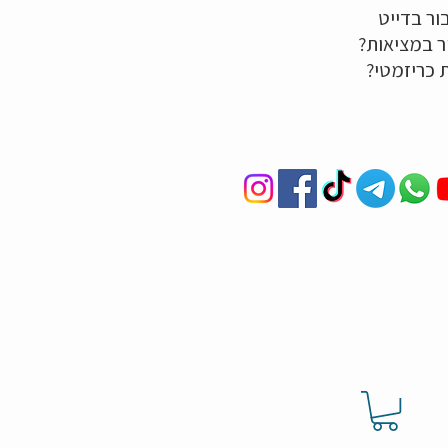
ור בדייט
ר במציאות?
ת כריזמטי?