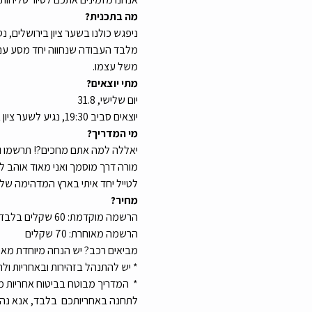
מה בתכנית?
ניפגש כולנו בשער ציון בירושלים, 
מלבד העבודה שנחווה יחד מסע עם הה
משל עצמו.
מתי יוצאים? 
יום שלישי, 31.8
יוצאים סביב 19:30, נגיע לשער ציון בירושלים ב-20:30
מי המדריך?
מורה דרך מוסמך ואני מאוד אוהב להד
לטייל יחד איתי בארץ המדהימה שלנו
מחיר?
הרשמה מוקדמת: 60 שקלים בלבד
הרשמה מאוחרת: 70 שקלים
מביאים רכב? יש הנחה מיוחדת מאיתנ
* יש להתנהל בזהירות ובאחריות ול
*  המדריך מבוטח בביטוח אחריות מ
לתחנה באחריותכם  בלבד, אנא נהגו