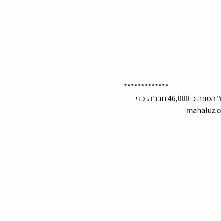
*************
מי אנחנו? מה הלו"ז מארגנים כ-10 אירועים לצעירים מדי חודש בשיתוף עם קבוצת הפייסבוק "צעירי רמת גן גבעתיים" המונה כ-46,000 חבר'ה. כדי 