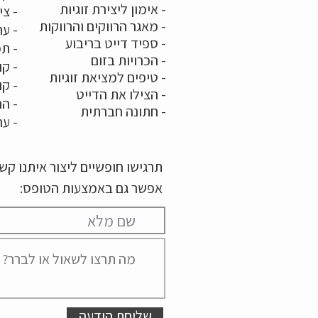
-
אימון ליצירת זוגיות
-
צי
-
מאגר הרווקים והרווקות
-
ער
- ספיד דייט בריבוע
- תמ
-
הכרויות בזום
-
קו
-
טיפים למציאת זוגיות
- ק
- הצילו את הדייט
- הר
-
חתונה חברתית
-
ער
תרגישו חופשיים ליצור איתנו ק
אפשר גם באמצעות הטופס:
שליחת הודעה