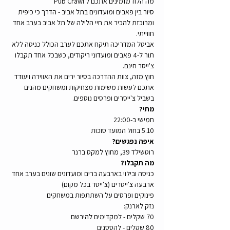
מה הלוז מזמינים אתכם ל Pub Crawl
סיור בין פאבים ומועדונים בתל אביב - הדרך כי כיפית 
ומרוכזת להכיר את חיי הלילה של תל אביב בערב אחד 
חווייתי.  
אביטל המדריכה תיקח אתכם לערב הכולל כניסה ללא 
תור ל-4 פאבים ומועדוני ריקודים, כשבכל אחד תקבלו 
צ'ייסר חינם. 
חוץ מזה, צוות ההדרכה בסיור ירים את האווירה ויעודד 
אתכם לעשות משימות מצחיקות ומשחקים מהנים 
בשביל צ'ייסרים ופרסים נוספים.
מתי?
חמישי ב-22:00
5.10 בחול המועד סוכות
איפה נפגשים?
רוטשילד 39, מחוץ למקס ברנר
מה תקבלו?
כניסה ובילוי בארבעה ברים ומועדונים שונים בערב אחד
ארבעה צ'ייסרים (צ'ייסר בכל מקום)
פינוקים ופרסים על השתתפות במשחקים
נזק לארנק:
70 שקלים - למקדימים להירשם
80 שקלים - להססנים