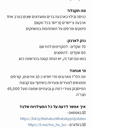
מה תקבלו?
כניסה ובילוי בארבעה ברים ומועדונים שונים בערב אחד
ארבעה צ'ייסרים (צ'ייסר בכל מקום)
פינוקים ופרסים על השתתפות במשחקים
נזק לארנק:
70 שקלים - למקדימים להירשם
80 שקלים - להססנים
בואו עם חבר\ה, יש הנחה קטנה בהרשמה כזוג
מי אנחנו? 
מה הלו"ז מארגנים מדי חודש כ-10 אירועים, קורסים 
ומפגשים לצעירים וצעירות בשיתוף עם קבוצת 
הפייסבוק צעירי רמת גן גבעתיים שמונה מעל 65,000 
חבר'ה.
איך אפשר לדעת על כל הפעילויות שלנו?
☑️ בווטסאפ - 
https://bit.ly/MahaluzWhatsAppUpdates
☑️ בטלגרם - 
https://t.me/ma_ha_luz