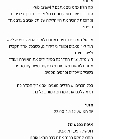
איתם? 
מה הלוז מזמינים אתכם ל Pub Crawl
סיור בין פאבים ומועדונים בתל אביב - הדרך כי כיפית 
ומרוכזת להכיר את חיי הלילה של תל אביב בערב אחד 
חווייתי.  
אביטל המדריכה תיקח אתכם לערב הכולל כניסה ללא 
תור ל-4 פאבים ומועדוני ריקודים, כשבכל אחד תקבלו 
צ'ייסר חינם. 
חוץ מזה, צוות ההדרכה בסיור ירים את האווירה ויעודד 
אתכם לעשות משימות מצחיקות ומשחקים מהנים 
בשביל צ'ייסרים ופרסים נוספים.
בכל הברים יש חללים מוגנים ואם צריך המדריכה 
תראה לכם את המרחב המוגן בכל בר.
מתי?
יום חמישי, 5.12 ב-22:00
איפה נפגשים?
רוטשילד 39, תל אביב
מחוץ למקס ברנר אתם כבר תראו אותנו