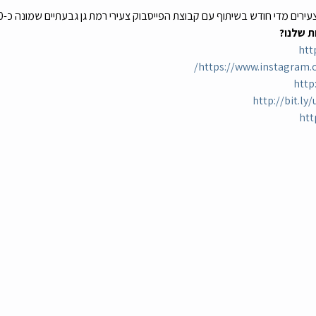
ת שלנו?
htt
https://www.instagram.c
http
http://bit.l
htt