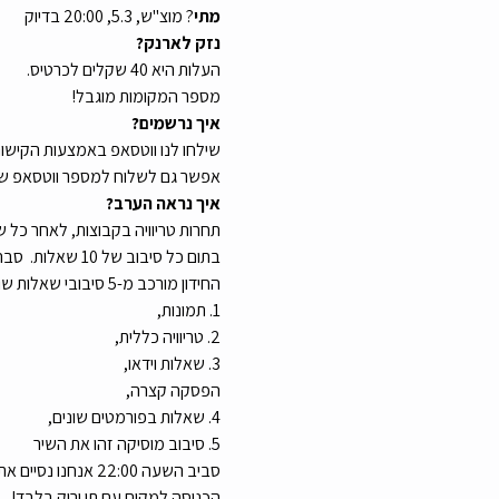
מתי
? מוצ"ש, 5.3, 20:00 בדיוק
נזק לארנק?
העלות היא 40 שקלים לכרטיס.
מספר המקומות מוגבל!
איך נרשמים?
שילחו לנו ווטסאפ באמצעות הקישור tps://bit.ly/MahaluzPubQuiz
אפשר גם לשלוח למספר ווטסאפ שלנו - 4488
איך נראה הערב?
תחרות טריוויה בקבוצות, לאחר כל
בתום כל סיבוב של 10 שאלות.  סבה"כ יהיו 50 שאלות שכולן יוקרנו על המסך ויוקראו על ידי המנחה 
החידון מורכב מ-5 סיבובי שאלות שונים: 
1. תמונות, 
2. טריוויה כללית, 
3. שאלות וידאו, 
הפסקה קצרה, 
4. שאלות בפורמטים שונים, 
5. סיבוב מוסיקה זהו את השיר
סביב השעה 22:00 אנחנו נסיים את התחרות, נכריז על הזוכים ואז תוכלו להתמנגל עם שאר יושבי הבר :)
הכניסה למקום עם תו ירוק בלבד!