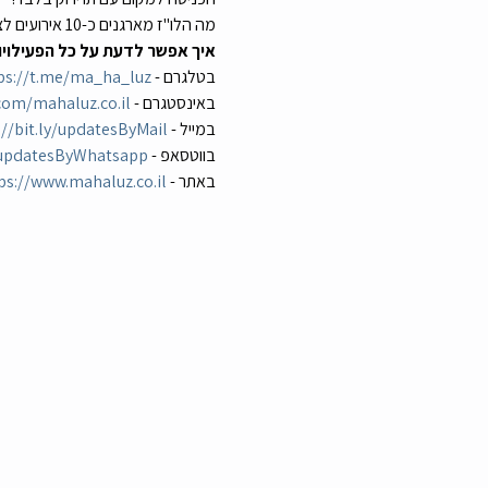
מה הלו"ז מארגנים כ-10 אירועים לצעירים מדי חודש בשיתוף עם קבוצת הפייסבוק צעירי רמת גן גבעתיים שמונה כ-50,000 חבר'ה. 
איך אפשר לדעת על כל הפעילויו
בטלגרם - 
ps://t.me/ma_ha_luz
באינסטגרם - 
om/mahaluz.co.il/
במייל - 
://bit.ly/updatesByMail
בווטסאפ - 
y/updatesByWhatsapp
באתר - 
ps://www.mahaluz.co.il