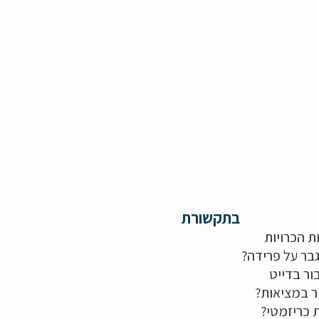
בתקשורת
ת הכרויות
בר על פרידה?
ור בדייט
ר במציאות?
ת כריזמטי?