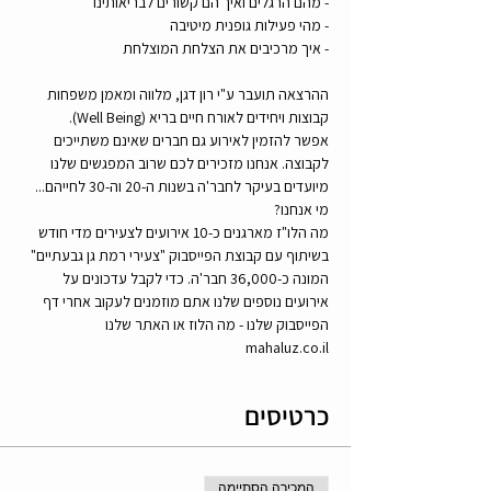
- מהם הרגלים ואיך הם קשורים לבריאותינו
- מהי פעילות גופנית מיטיבה
- איך מרכיבים את הצלחת המוצלחת 
ההרצאה תועבר ע"י רון דגן, מלווה ומאמן משפחות 
קבוצות ויחידים לאורח חיים בריא (Well Being).
אפשר להזמין לאירוע גם חברים שאינם משתייכים 
לקבוצה. אנחנו מזכירים לכם שרוב המפגשים שלנו 
מיועדים בעיקר לחבר'ה בשנות ה-20 וה-30 לחייהם...  
מי אנחנו?  
מה הלו"ז מארגנים כ-10 אירועים לצעירים מדי חודש 
בשיתוף עם קבוצת הפייסבוק "צעירי רמת גן גבעתיים" 
המונה כ-36,000 חבר'ה. כדי לקבל עדכונים על 
אירועים נוספים שלנו אתם מוזמנים לעקוב אחרי דף 
הפייסבוק שלנו - מה הלוז או האתר שלנו 
mahaluz.co.il  
כרטיסים
המכירה הסתיימה