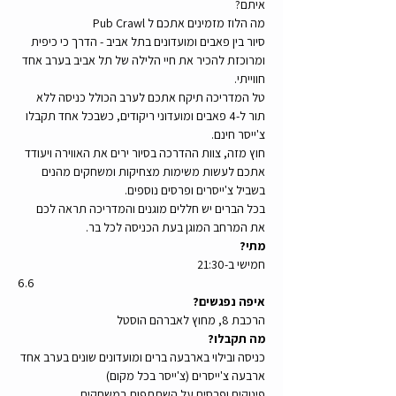
איתם? 
מה הלוז מזמינים אתכם ל Pub Crawl
סיור בין פאבים ומועדונים בתל אביב - הדרך כי כיפית 
ומרוכזת להכיר את חיי הלילה של תל אביב בערב אחד 
חווייתי.  
טל המדריכה תיקח אתכם לערב הכולל כניסה ללא 
תור ל-4 פאבים ומועדוני ריקודים, כשבכל אחד תקבלו 
צ'ייסר חינם. 
חוץ מזה, צוות ההדרכה בסיור ירים את האווירה ויעודד 
אתכם לעשות משימות מצחיקות ומשחקים מהנים 
בשביל צ'ייסרים ופרסים נוספים.
בכל הברים יש חללים מוגנים והמדריכה תראה לכם 
את המרחב המוגן בעת הכניסה לכל בר.
מתי?
חמישי ב-21:30
6.6
איפה נפגשים?
הרכבת 8, מחוץ לאברהם הוסטל
מה תקבלו?
כניסה ובילוי בארבעה ברים ומועדונים שונים בערב אחד
ארבעה צ'ייסרים (צ'ייסר בכל מקום)
פינוקים ופרסים על השתתפות במשחקים