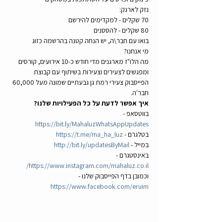
נזק לארנק:
70 שקלים - למקדימים להירשם
80 שקלים - להססנים
בואו עם חבר\ה, יש הנחה קטנה בהרשמה כזוג
מי אנחנו? 
מה הלו"ז מארגנים מדי חודש כ-10 אירועים, קורסים 
ומפגשים לצעירים וצעירות בשיתוף עם קבוצת 
הפייסבוק צעירי רמת גן גבעתיים שמונה מעל 60,000 
חבר'ה.
איך אפשר לדעת על כל הפעילויות שלנו?
בווטסאפ - 
https://bit.ly/MahaluzWhatsAppUpdates
בטלגרם - 
https://t.me/ma_ha_luz
במייל - 
http://bit.ly/updatesByMail
באינסטגרם - 
https://www.instagram.com/mahaluz.co.il/
וכמובן בדף הפייסבוק שלנו - 
https://www.facebook.com/eruim