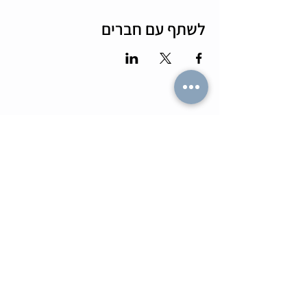
לשתף עם חברים
מה הלו"ז
תומר וכריס
- כל האירועים
- שידוכים ופגישות אישיות
- קורסים וסדנאות
-
ספיד דייטינג
-
אימון ליצירת זוגיות
-
צילומי תדמית
-
מאגר הרווקים והרווקות
-
ערב משחקי קופסא
- ספיד דייט בריבוע
- תמונות מאירועים
-
הכרויות בזום
-
קורס גיטרה
-
טיפים למציאת זוגיות
- קורס משחק
- הצילו את הדייט
- הרצאות בזום
-
חתונה חברתית
-
ערב סטנד אפ
צעיר בעיר
בלוגים
- קבוצות צעירים
-
אפליקציות הכרויות